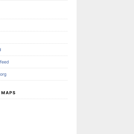
d
feed
org
 MAPS