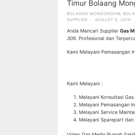
Timur Bolaang Mon
BOLAANG MONGONDOW
,
BOLA
SUPPLIER
·
AUGUST 6, 2019
Anda Mencari Supplier
Gas M
306
. Profesional dan Terperc
Kami Melayani Pemasangan Ins
Kami Melayani :
Melayani Konsultasi Gas
Melayani Pemasangan In
Melayani Service Maint
Melayani Sparepart dan
Video Gas Medis Rumah Sakit