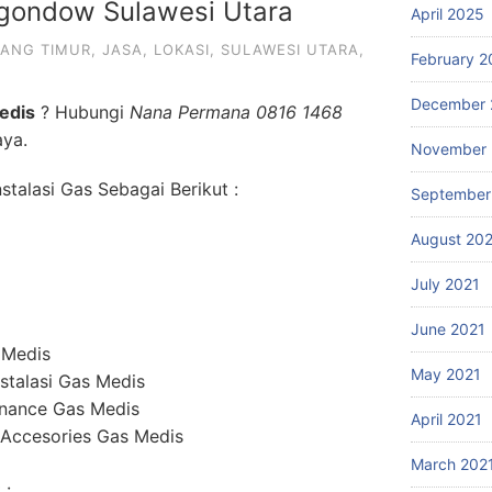
gondow Sulawesi Utara
April 2025
ANG TIMUR
,
JASA
,
LOKASI
,
SULAWESI UTARA
,
February 2
December 
edis
? Hubungi
Nana Permana 0816 1468
aya.
November 
talasi Gas Sebagai Berikut :
September
August 20
July 2021
June 2021
 Medis
May 2021
stalasi Gas Medis
enance Gas Medis
April 2021
 Accesories Gas Medis
March 202
 :