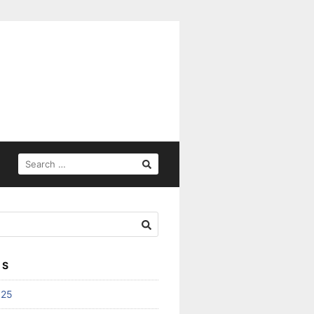
SEARCH
FOR:
ES
025