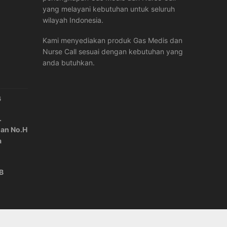
yang melayani kebutuhan untuk seluruh
wilayah Indonesia.
Kami menyediakan produk Gas Medis dan
Nurse Call sesuai dengan kebutuhan yang
anda butuhkan.
6
.
lan No.H
a
IB