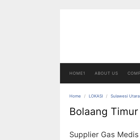
Skip
to
content
HOME1
ABOUT US
COMP
Home
LOKASI
Sulawesi Utara
Bolaang Timur
Supplier Gas Medis