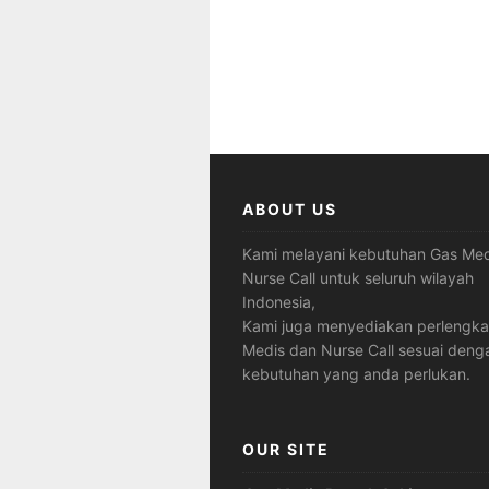
ABOUT US
Kami melayani kebutuhan Gas Med
Nurse Call untuk seluruh wilayah
Indonesia,
Kami juga menyediakan perlengk
Medis dan Nurse Call sesuai deng
kebutuhan yang anda perlukan.
OUR SITE