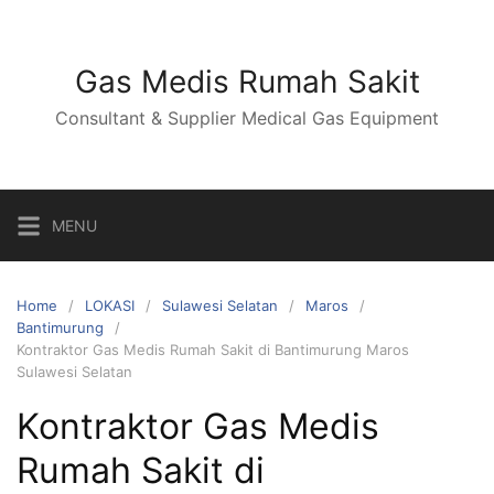
Skip
to
content
Gas Medis Rumah Sakit
Consultant & Supplier Medical Gas Equipment
MENU
Home
LOKASI
Sulawesi Selatan
Maros
Bantimurung
Kontraktor Gas Medis Rumah Sakit di Bantimurung Maros
Sulawesi Selatan
Kontraktor Gas Medis
Rumah Sakit di