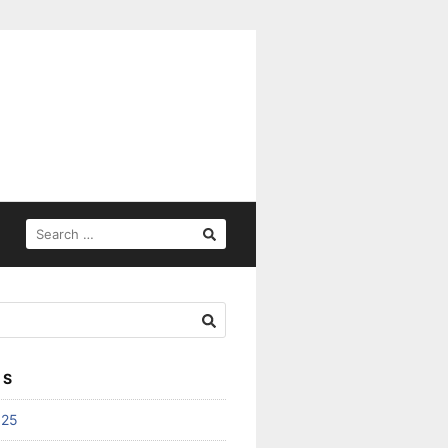
SEARCH
FOR:
ES
025