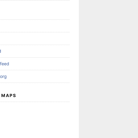
d
feed
org
 MAPS