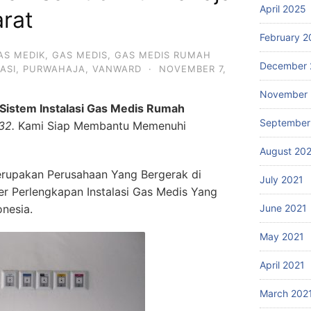
April 2025
rat
February 2
AS MEDIK
,
GAS MEDIS
,
GAS MEDIS RUMAH
December 
ASI
,
PURWAHAJA
,
VANWARD
·
NOVEMBER 7,
November 
Sistem Instalasi Gas Medis Rumah
September
32.
Kami Siap Membantu Memenuhi
August 20
rupakan Perusahaan Yang Bergerak di
July 2021
ier Perlengkapan Instalasi Gas Medis Yang
onesia.
June 2021
May 2021
April 2021
March 202