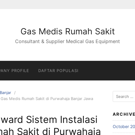
Gas Medis Rumah Sakit
Consultant & Supplier Medical Gas Equipment
ANY PROFILE
DAFTAR POPULASI
Banjar
Search
i Gas Medis Rumah Sakit di Purwahaja Banjar Jawa
for:
ARCHIV
nward Sistem Instalasi
October 2
ah Sakit di Purwahaja