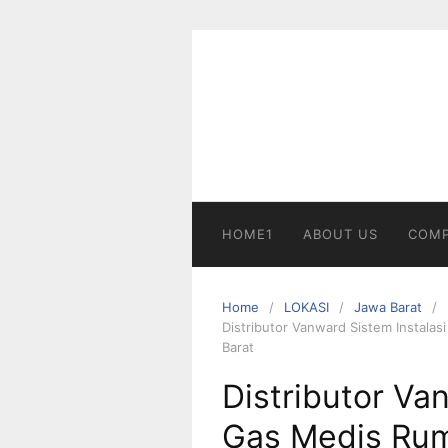
Skip
to
content
HOME1
ABOUT US
COMP
Home
LOKASI
Jawa Barat
Distributor Vanward Sistem Instalas
Barat
Distributor Va
Gas Medis Rum