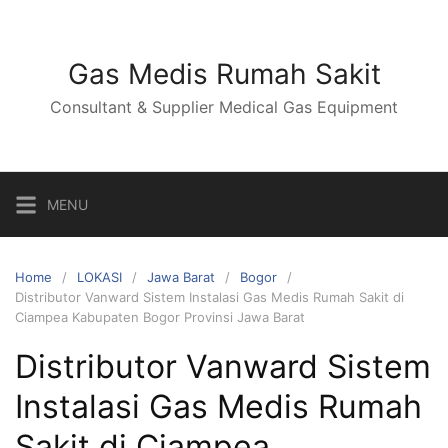
Skip
to
content
Gas Medis Rumah Sakit
Consultant & Supplier Medical Gas Equipment
MENU
Home
LOKASI
Jawa Barat
Bogor
Distributor Vanward Sistem Instalasi Gas Medis Rumah Sakit di
Ciampea Kabupaten Bogor Provinsi Jawa Barat
Distributor Vanward Sistem
Instalasi Gas Medis Rumah
Sakit di Ciampea