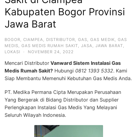
Kabupaten Bogor Provinsi
Jawa Barat
BOGOR
,
CIAMPEA
,
DISTRIBUTOR
,
GAS
,
GAS MEDIK
,
GAS
MEDIS
,
GAS MEDIS RUMAH SAKIT
,
JASA
,
JAWA BARAT
,
LOKASI
·
NOVEMBER 24, 2022
Mencari Distributor
Vanward Sistem Instalasi Gas
Medis Rumah Sakit?
Hubungi
0812 1393 5332
. Kami
Siap Membantu Memenuhi Kebutuhan Gas Medis Anda.
PT. Medika Permana Cipta Merupakan Perusahaan
Yang Bergerak di Bidang Distributor dan Supplier
Perlengkapan Instalasi Gas Medis Yang Melayani
Seluruh Wilayah Indonesia.