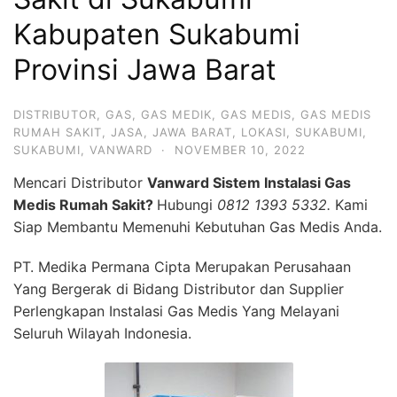
Kabupaten Sukabumi
Provinsi Jawa Barat
DISTRIBUTOR
,
GAS
,
GAS MEDIK
,
GAS MEDIS
,
GAS MEDIS
RUMAH SAKIT
,
JASA
,
JAWA BARAT
,
LOKASI
,
SUKABUMI
,
SUKABUMI
,
VANWARD
·
NOVEMBER 10, 2022
Mencari Distributor
Vanward Sistem Instalasi Gas
Medis Rumah Sakit?
Hubungi
0812 1393 5332.
Kami
Siap Membantu Memenuhi Kebutuhan Gas Medis Anda.
PT. Medika Permana Cipta Merupakan Perusahaan
Yang Bergerak di Bidang Distributor dan Supplier
Perlengkapan Instalasi Gas Medis Yang Melayani
Seluruh Wilayah Indonesia.