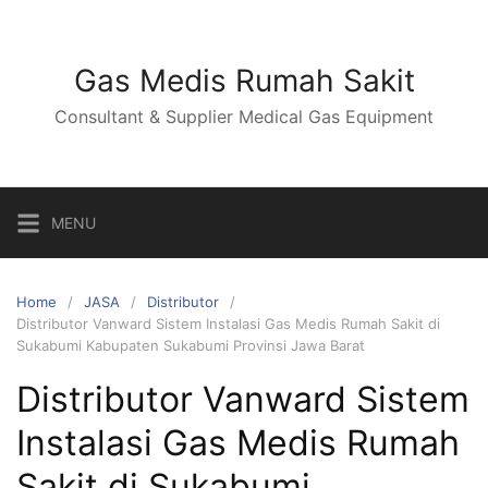
Skip
to
content
Gas Medis Rumah Sakit
Consultant & Supplier Medical Gas Equipment
MENU
Home
JASA
Distributor
Distributor Vanward Sistem Instalasi Gas Medis Rumah Sakit di
Sukabumi Kabupaten Sukabumi Provinsi Jawa Barat
Distributor Vanward Sistem
Instalasi Gas Medis Rumah
Sakit di Sukabumi