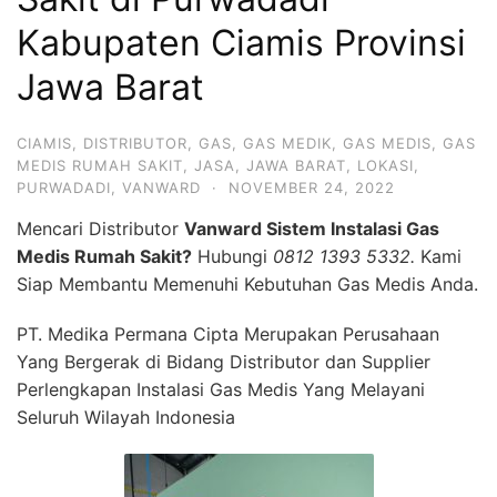
Kabupaten Ciamis Provinsi
Jawa Barat
CIAMIS
,
DISTRIBUTOR
,
GAS
,
GAS MEDIK
,
GAS MEDIS
,
GAS
MEDIS RUMAH SAKIT
,
JASA
,
JAWA BARAT
,
LOKASI
,
PURWADADI
,
VANWARD
·
NOVEMBER 24, 2022
Mencari Distributor
Vanward Sistem Instalasi Gas
Medis Rumah Sakit?
Hubungi
0812 1393 5332.
Kami
Siap Membantu Memenuhi Kebutuhan Gas Medis Anda.
PT. Medika Permana Cipta Merupakan Perusahaan
Yang Bergerak di Bidang Distributor dan Supplier
Perlengkapan Instalasi Gas Medis Yang Melayani
Seluruh Wilayah Indonesia