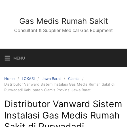
Skip
to
content
Gas Medis Rumah Sakit
Consultant & Supplier Medical Gas Equipment
MENU
Home
LOKASI
Jawa Barat
Ciamis
Distributor Vanward Sistem Instalasi Gas Medis Rumah Sakit di
Purwadadi Kabupaten Ciamis Provinsi Jawa Barat
Distributor Vanward Sistem
Instalasi Gas Medis Rumah
Sakit di Purwadadi