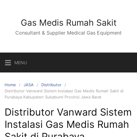
Skip
to
content
Gas Medis Rumah Sakit
Consultant & Supplier Medical Gas Equipment
MENU
Home
JASA
Distributor
Distributor Vanward Sistem Instalasi Gas Medis Rumah Sakit di
Purabaya Kabupaten Sukabumi Provinsi Jawa Barat
Distributor Vanward Sistem
Instalasi Gas Medis Rumah
Sakit di Purabaya