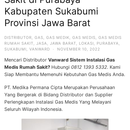
Kabupaten Sukabumi
Provinsi Jawa Barat
DISTRIBUTOR
,
GAS
,
GAS MEDIK
,
GAS MEDIS
,
GAS MEDIS
RUMAH SAKIT
,
JASA
,
JAWA BARAT
,
LOKASI
,
PURABAYA
,
SUKABUMI
,
VANWARD
·
NOVEMBER 10, 2022
Mencari Distributor
Vanward Sistem Instalasi Gas
Medis Rumah Sakit?
Hubungi
0812 1393 5332.
Kami
Siap Membantu Memenuhi Kebutuhan Gas Medis Anda.
PT. Medika Permana Cipta Merupakan Perusahaan
Yang Bergerak di Bidang Distributor dan Supplier
Perlengkapan Instalasi Gas Medis Yang Melayani
Seluruh Wilayah Indonesia.