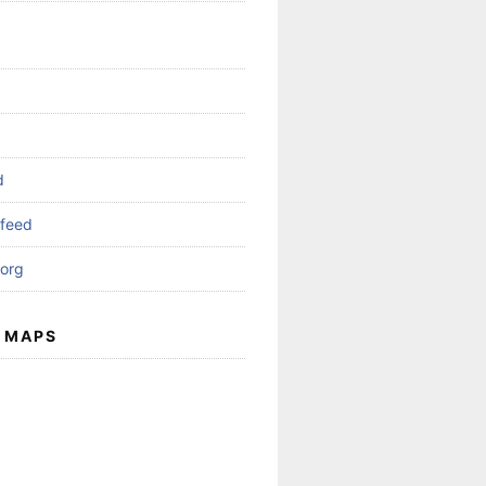
d
feed
org
 MAPS