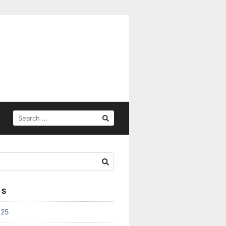
SEARCH
FOR:
ES
025