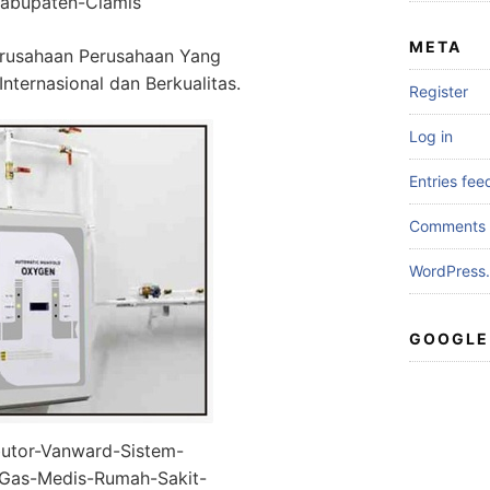
abupaten-Ciamis
META
rusahaan Perusahaan Yang
Internasional dan Berkualitas.
Register
Log in
Entries fee
Comments 
WordPress.
GOOGLE
butor-Vanward-Sistem-
i-Gas-Medis-Rumah-Sakit-