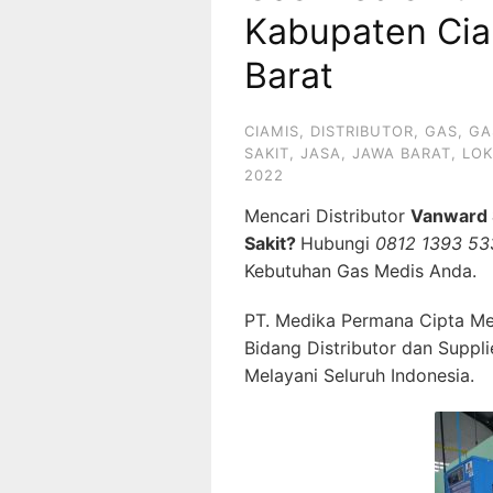
Kabupaten Cia
Barat
CIAMIS
,
DISTRIBUTOR
,
GAS
,
GA
SAKIT
,
JASA
,
JAWA BARAT
,
LOK
2022
Mencari Distributor
Vanward 
Sakit?
Hubungi
0812 1393 53
Kebutuhan Gas Medis Anda.
PT. Medika Permana Cipta Me
Bidang Distributor dan Suppl
Melayani Seluruh Indonesia.