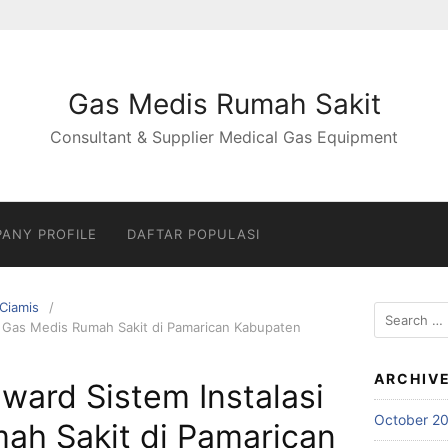
Gas Medis Rumah Sakit
Consultant & Supplier Medical Gas Equipment
ANY PROFILE
DAFTAR POPULASI
Ciamis
Search
si Gas Medis Rumah Sakit di Pamarican Kabupaten
for:
ARCHIV
nward Sistem Instalasi
October 2
ah Sakit di Pamarican