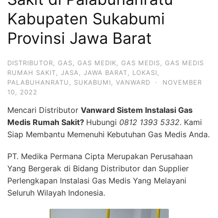
Kabupaten Sukabumi
Provinsi Jawa Barat
DISTRIBUTOR
,
GAS
,
GAS MEDIK
,
GAS MEDIS
,
GAS MEDIS
RUMAH SAKIT
,
JASA
,
JAWA BARAT
,
LOKASI
,
PALABUHANRATU
,
SUKABUMI
,
VANWARD
·
NOVEMBER
10, 2022
Mencari Distributor
Vanward Sistem Instalasi Gas
Medis Rumah Sakit?
Hubungi
0812 1393 5332
. Kami
Siap Membantu Memenuhi Kebutuhan Gas Medis Anda.
PT. Medika Permana Cipta Merupakan Perusahaan
Yang Bergerak di Bidang Distributor dan Supplier
Perlengkapan Instalasi Gas Medis Yang Melayani
Seluruh Wilayah Indonesia.