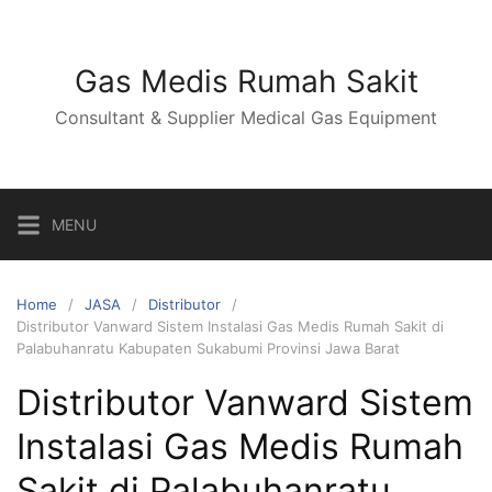
Skip
to
content
Gas Medis Rumah Sakit
Consultant & Supplier Medical Gas Equipment
MENU
Home
JASA
Distributor
Distributor Vanward Sistem Instalasi Gas Medis Rumah Sakit di
Palabuhanratu Kabupaten Sukabumi Provinsi Jawa Barat
Distributor Vanward Sistem
Instalasi Gas Medis Rumah
Sakit di Palabuhanratu