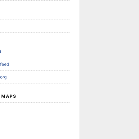
d
feed
org
 MAPS