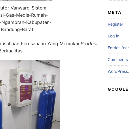
butor-Vanward-Sistem-
META
lasi-Gas-Medis-Rumah-
i-Ngamprah-Kabupaten-
Register
Bandung-Barat
Log in
erusahaan Perusahaan Yang Memakai
Product
Entries fee
erkualitas.
Comments 
WordPress.
GOOGLE