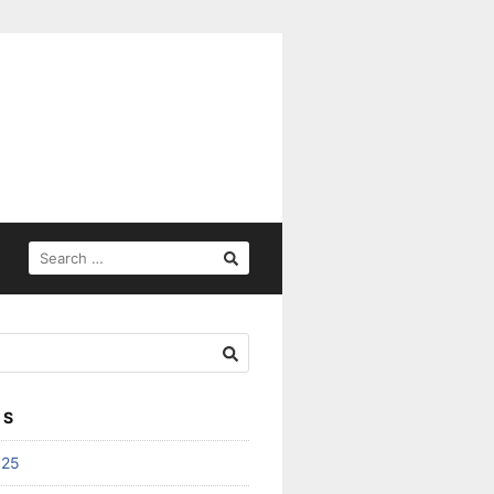
SEARCH
FOR:
ES
025