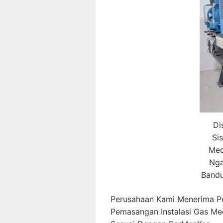
Di
Si
Med
Nga
Bandu
Perusahaan Kami Menerima P
Pemasangan Instalasi Gas Me