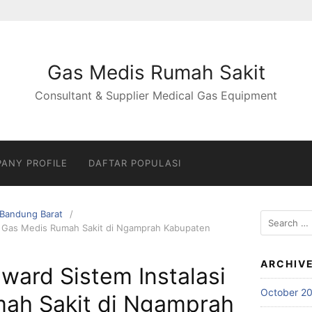
Gas Medis Rumah Sakit
Consultant & Supplier Medical Gas Equipment
ANY PROFILE
DAFTAR POPULASI
Bandung Barat
Search
si Gas Medis Rumah Sakit di Ngamprah Kabupaten
for:
ARCHIV
nward Sistem Instalasi
October 2
ah Sakit di Ngamprah