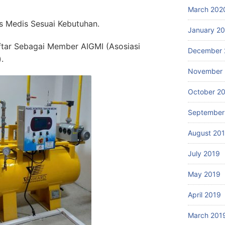
March 202
 Medis Sesuai Kebutuhan.
January 2
ftar Sebagai Member AIGMI (Asosiasi
December 
.
November 
October 2
September
August 20
July 2019
May 2019
April 2019
March 201