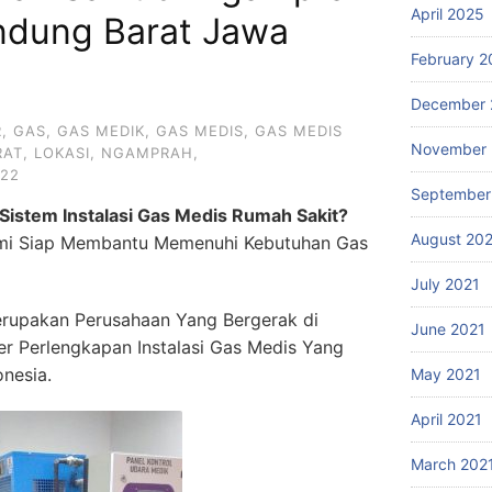
April 2025
ndung Barat Jawa
February 2
December 
R
,
GAS
,
GAS MEDIK
,
GAS MEDIS
,
GAS MEDIS
November 
RAT
,
LOKASI
,
NGAMPRAH
,
022
September
Sistem Instalasi Gas Medis Rumah Sakit?
August 20
i Siap Membantu Memenuhi Kebutuhan Gas
July 2021
rupakan Perusahaan Yang Bergerak di
June 2021
ier Perlengkapan Instalasi Gas Medis Yang
onesia.
May 2021
April 2021
March 202