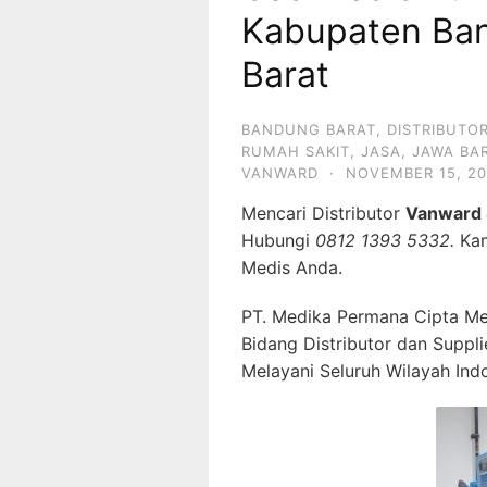
Kabupaten Ba
Barat
BANDUNG BARAT
,
DISTRIBUTO
RUMAH SAKIT
,
JASA
,
JAWA BA
VANWARD
·
NOVEMBER 15, 2
Mencari Distributor
Vanward 
Hubungi
0812 1393 5332.
Kam
Medis Anda.
PT. Medika Permana Cipta Me
Bidang Distributor dan Suppl
Melayani Seluruh Wilayah Ind