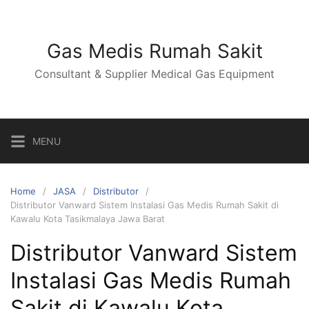
Skip
to
content
Gas Medis Rumah Sakit
Consultant & Supplier Medical Gas Equipment
MENU
Home
JASA
Distributor
Distributor Vanward Sistem Instalasi Gas Medis Rumah Sakit di
Kawalu Kota Tasikmalaya Jawa Barat
Distributor Vanward Sistem
Instalasi Gas Medis Rumah
Sakit di Kawalu Kota