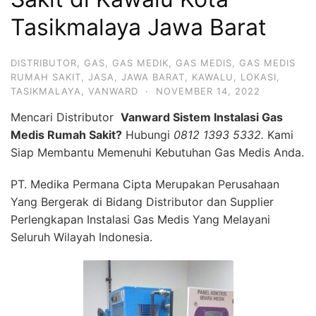
Tasikmalaya Jawa Barat
DISTRIBUTOR
,
GAS
,
GAS MEDIK
,
GAS MEDIS
,
GAS MEDIS
RUMAH SAKIT
,
JASA
,
JAWA BARAT
,
KAWALU
,
LOKASI
,
TASIKMALAYA
,
VANWARD
·
NOVEMBER 14, 2022
Mencari Distributor
Vanward Sistem Instalasi Gas
Medis Rumah Sakit?
Hubungi
0812 1393 5332.
Kami
Siap Membantu Memenuhi Kebutuhan Gas Medis Anda.
PT. Medika Permana Cipta Merupakan Perusahaan
Yang Bergerak di Bidang Distributor dan Supplier
Perlengkapan Instalasi Gas Medis Yang Melayani
Seluruh Wilayah Indonesia.