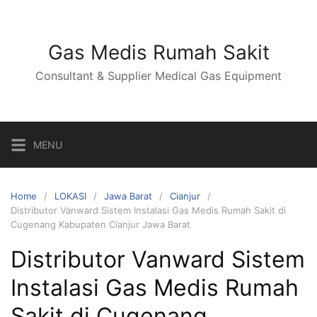
Skip
to
content
Gas Medis Rumah Sakit
Consultant & Supplier Medical Gas Equipment
MENU
Home
LOKASI
Jawa Barat
Cianjur
Distributor Vanward Sistem Instalasi Gas Medis Rumah Sakit di
Cugenang Kabupaten Cianjur Jawa Barat
Distributor Vanward Sistem
Instalasi Gas Medis Rumah
Sakit di Cugenang