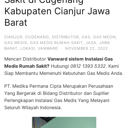
Kabupaten Cianjur Jawa
Barat
CIANJUR
,
CUGENANG
,
DISTRIBUTOR
,
GAS
,
GAS MEDIK
,
GAS MEDIS
,
GAS MEDIS RUMAH SAKIT
,
JASA
,
JAWA
BARAT
,
LOKASI
,
VANWARD
·
NOVEMBER 22, 2022
Mencari Distributor
Vanward sistem Instalasi Gas
Medis Rumah Sakit?
Hubungi
0812 1393 5332
. Kami
Siap Membantu Memenuhi Kebutuhan Gas Medis Anda.
PT. Medika Permana Cipta Merupakan Perusahaan
Yang Bergerak di Bidang Distributor dan Supllier
Perlengkapan Instalasi Gas Medis Yang Melayani
Seluruh Wilayah Indonesia.