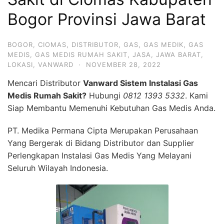
Bogor Provinsi Jawa Barat
BOGOR
,
CIOMAS
,
DISTRIBUTOR
,
GAS
,
GAS MEDIK
,
GAS
MEDIS
,
GAS MEDIS RUMAH SAKIT
,
JASA
,
JAWA BARAT
,
LOKASI
,
VANWARD
·
NOVEMBER 28, 2022
Mencari Distributor
Vanward Sistem Instalasi Gas
Medis Rumah Sakit?
Hubungi
0812 1393 5332
. Kami
Siap Membantu Memenuhi Kebutuhan Gas Medis Anda.
PT. Medika Permana Cipta Merupakan Perusahaan
Yang Bergerak di Bidang Distributor dan Supplier
Perlengkapan Instalasi Gas Medis Yang Melayani
Seluruh Wilayah Indonesia.