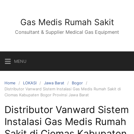
Skip
to
content
Gas Medis Rumah Sakit
Consultant & Supplier Medical Gas Equipment
MENU
Home
LOKASI
Jawa Barat
Bogor
Distributor Vanward Sistem Instalasi Gas Medis Rumah Sakit di
Ciomas Kabupaten Bogor Provinsi Jawa Barat
Distributor Vanward Sistem
Instalasi Gas Medis Rumah
Sakit di Ciomas Kabupaten