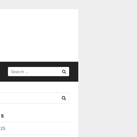
SEARCH
FOR:
ES
025