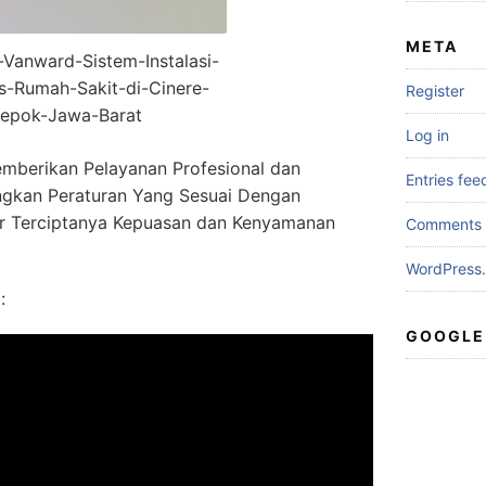
META
r-Vanward-Sistem-Instalasi-
s-Rumah-Sakit-di-Cinere-
Register
epok-Jawa-Barat
Log in
mberikan Pelayanan Profesional dan
Entries fee
gkan Peraturan Yang Sesuai Dengan
r Terciptanya Kepuasan dan Kenyamanan
Comments 
WordPress.
:
GOOGLE