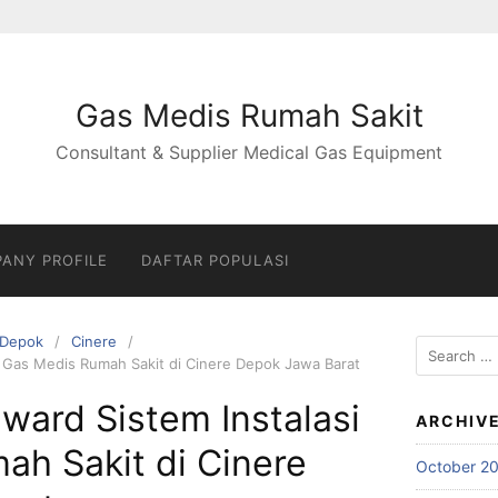
Gas Medis Rumah Sakit
Consultant & Supplier Medical Gas Equipment
ANY PROFILE
DAFTAR POPULASI
Depok
Cinere
Search
si Gas Medis Rumah Sakit di Cinere Depok Jawa Barat
for:
nward Sistem Instalasi
ARCHIV
ah Sakit di Cinere
October 2