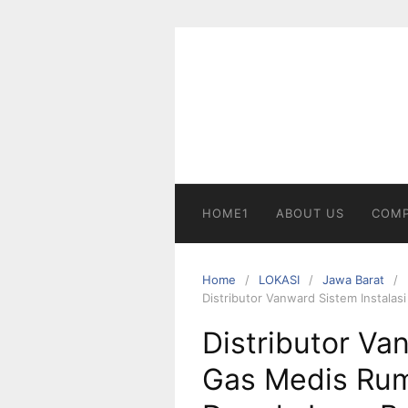
Skip
to
content
HOME1
ABOUT US
COMP
Home
LOKASI
Jawa Barat
Distributor Vanward Sistem Instala
Distributor Va
Gas Medis Rum