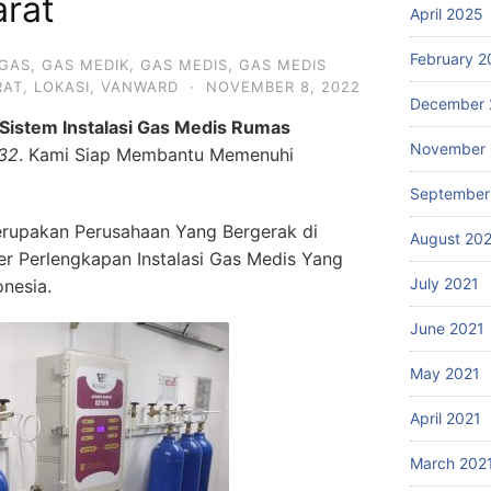
rat
April 2025
February 2
GAS
,
GAS MEDIK
,
GAS MEDIS
,
GAS MEDIS
RAT
,
LOKASI
,
VANWARD
·
NOVEMBER 8, 2022
December 
Sistem Instalasi Gas Medis Rumas
November 
32
. Kami Siap Membantu Memenuhi
September
rupakan Perusahaan Yang Bergerak di
August 20
ier Perlengkapan Instalasi Gas Medis Yang
July 2021
onesia.
June 2021
May 2021
April 2021
March 202