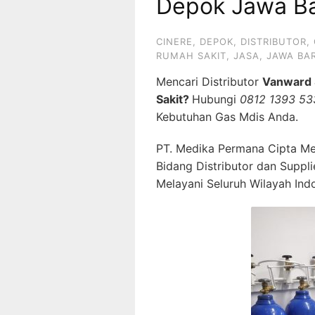
Depok Jawa Ba
CINERE
,
DEPOK
,
DISTRIBUTOR
,
RUMAH SAKIT
,
JASA
,
JAWA BA
Mencari Distributor
Vanward 
Sakit?
Hubungi
0812 1393 53
Kebutuhan Gas Mdis Anda.
PT. Medika Permana Cipta Me
Bidang Distributor dan Suppl
Melayani Seluruh Wilayah Ind