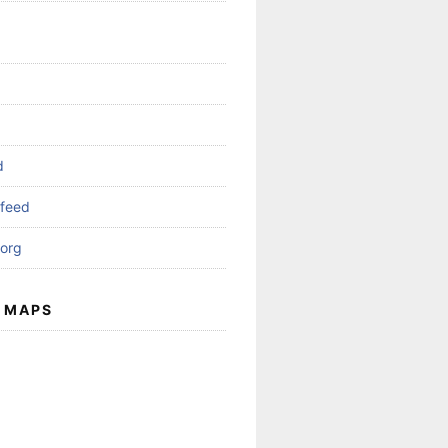
d
feed
org
 MAPS