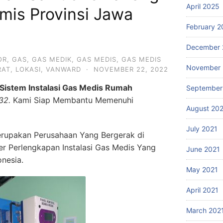
April 2025
mis Provinsi Jawa
February 2
December 
OR
,
GAS
,
GAS MEDIK
,
GAS MEDIS
,
GAS MEDIS
November 
RAT
,
LOKASI
,
VANWARD
·
NOVEMBER 22, 2022
Sistem Instalasi Gas Medis Rumah
September
32.
Kami Siap Membantu Memenuhi
August 20
July 2021
rupakan Perusahaan Yang Bergerak di
ier Perlengkapan Instalasi Gas Medis Yang
June 2021
onesia.
May 2021
April 2021
March 202