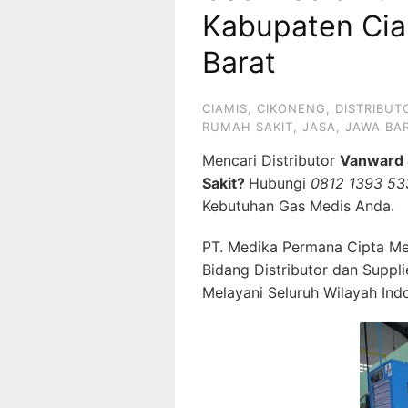
Kabupaten Cia
Barat
CIAMIS
,
CIKONENG
,
DISTRIBUT
RUMAH SAKIT
,
JASA
,
JAWA BA
Mencari Distributor
Vanward 
Sakit?
Hubungi
0812 1393 53
Kebutuhan Gas Medis Anda.
PT. Medika Permana Cipta Me
Bidang Distributor dan Suppl
Melayani Seluruh Wilayah Ind