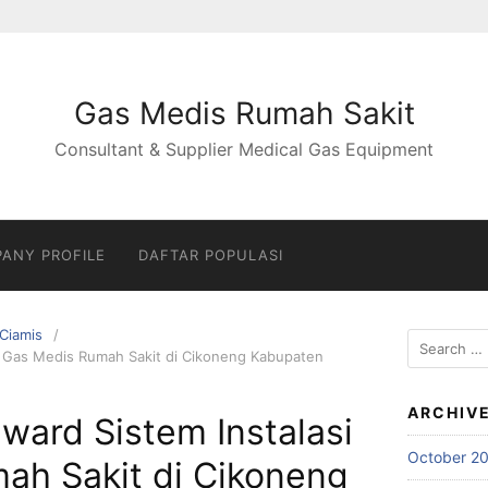
Gas Medis Rumah Sakit
Consultant & Supplier Medical Gas Equipment
ANY PROFILE
DAFTAR POPULASI
Ciamis
Search
si Gas Medis Rumah Sakit di Cikoneng Kabupaten
for:
ARCHIV
nward Sistem Instalasi
October 2
ah Sakit di Cikoneng