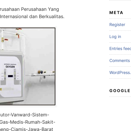
rusahaan Perusahaan Yang
META
Internasional dan Berkualitas.
Register
Log in
Entries fee
Comments 
WordPress.
GOOGLE
butor-Vanward-Sistem-
i-Gas-Medis-Rumah-Sakit-
neng-Ciamis-Jawa-Barat