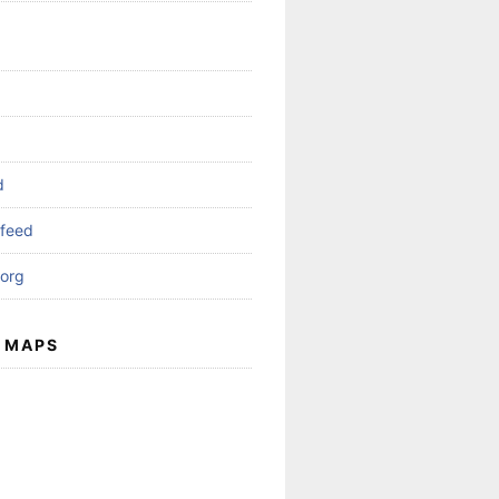
d
feed
org
 MAPS