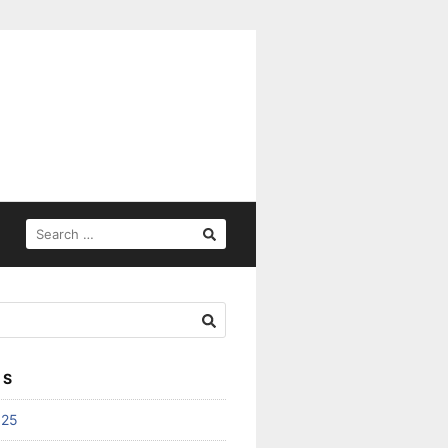
SEARCH
FOR:
ES
025