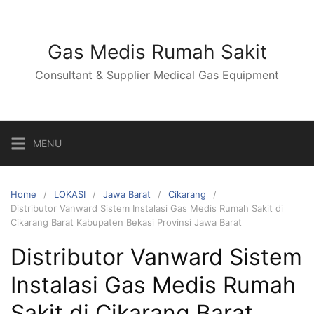
Skip
to
content
Gas Medis Rumah Sakit
Consultant & Supplier Medical Gas Equipment
MENU
Home
LOKASI
Jawa Barat
Cikarang
Distributor Vanward Sistem Instalasi Gas Medis Rumah Sakit di
Cikarang Barat Kabupaten Bekasi Provinsi Jawa Barat
Distributor Vanward Sistem
Instalasi Gas Medis Rumah
Sakit di Cikarang Barat