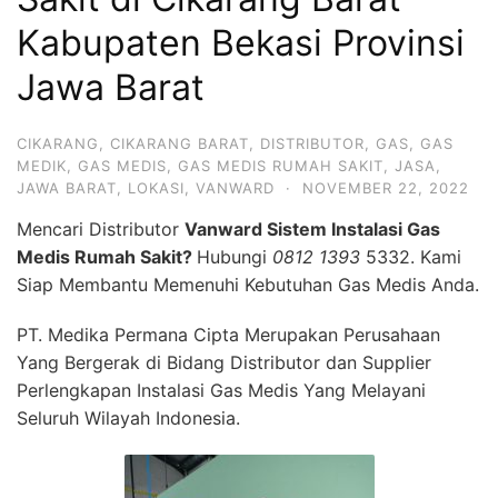
Kabupaten Bekasi Provinsi
Jawa Barat
CIKARANG
,
CIKARANG BARAT
,
DISTRIBUTOR
,
GAS
,
GAS
MEDIK
,
GAS MEDIS
,
GAS MEDIS RUMAH SAKIT
,
JASA
,
JAWA BARAT
,
LOKASI
,
VANWARD
·
NOVEMBER 22, 2022
Mencari Distributor
Vanward Sistem Instalasi Gas
Medis Rumah Sakit?
Hubungi
0812 1393
5332. Kami
Siap Membantu Memenuhi Kebutuhan Gas Medis Anda.
PT. Medika Permana Cipta Merupakan Perusahaan
Yang Bergerak di Bidang Distributor dan Supplier
Perlengkapan Instalasi Gas Medis Yang Melayani
Seluruh Wilayah Indonesia.