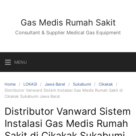
Skip
to
content
Gas Medis Rumah Sakit
Consultant & Supplier Medical Gas Equipment
MENU
Home
LOKASI
Jawa Barat
Sukabumi
Cikakak
Distributor Vanward Sistem Instalasi Gas Medis Rumah Sakit di
Cikakak Sukabumi Jawa Barat
Distributor Vanward Sistem
Instalasi Gas Medis Rumah
Sakit di Cikakak Sukabumi