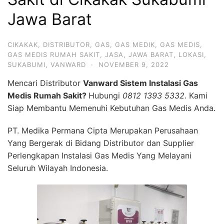
Jawa Barat
CIKAKAK
,
DISTRIBUTOR
,
GAS
,
GAS MEDIK
,
GAS MEDIS
,
GAS MEDIS RUMAH SAKIT
,
JASA
,
JAWA BARAT
,
LOKASI
,
SUKABUMI
,
VANWARD
·
NOVEMBER 9, 2022
Mencari Distributor
Vanward Sistem Instalasi Gas
Medis Rumah Sakit?
Hubungi
0812 1393 5332
. Kami
Siap Membantu Memenuhi Kebutuhan Gas Medis Anda.
PT. Medika Permana Cipta Merupakan Perusahaan
Yang Bergerak di Bidang Distributor dan Supplier
Perlengkapan Instalasi Gas Medis Yang Melayani
Seluruh Wilayah Indonesia.