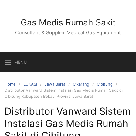
Skip
to
content
Gas Medis Rumah Sakit
Consultant & Supplier Medical Gas Equipment
MENU
Home
LOKASI
Jawa Barat
Cikarang
Cibitung
Distributor Vanward Sistem Instalasi Gas Medis Rumah Sakit di
Cibitung Kabupaten Bekasi Provinsi Jawa Barat
Distributor Vanward Sistem
Instalasi Gas Medis Rumah
Sakit di Cibitung