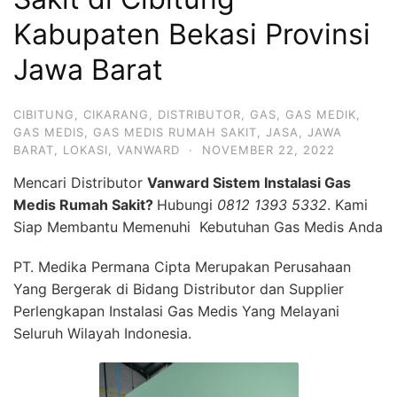
Kabupaten Bekasi Provinsi
Jawa Barat
CIBITUNG
,
CIKARANG
,
DISTRIBUTOR
,
GAS
,
GAS MEDIK
,
GAS MEDIS
,
GAS MEDIS RUMAH SAKIT
,
JASA
,
JAWA
BARAT
,
LOKASI
,
VANWARD
·
NOVEMBER 22, 2022
Mencari Distributor
Vanward Sistem Instalasi Gas
Medis Rumah Sakit?
Hubungi
0812 1393 5332
. Kami
Siap Membantu Memenuhi Kebutuhan Gas Medis Anda
PT. Medika Permana Cipta Merupakan Perusahaan
Yang Bergerak di Bidang Distributor dan Supplier
Perlengkapan Instalasi Gas Medis Yang Melayani
Seluruh Wilayah Indonesia.