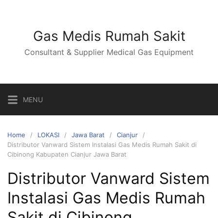
Skip
to
content
Gas Medis Rumah Sakit
Consultant & Supplier Medical Gas Equipment
MENU
Home
LOKASI
Jawa Barat
Cianjur
Distributor Vanward Sistem Instalasi Gas Medis Rumah Sakit di
Cibinong Kabupaten Cianjur Jawa Barat
Distributor Vanward Sistem
Instalasi Gas Medis Rumah
Sakit di Cibinong