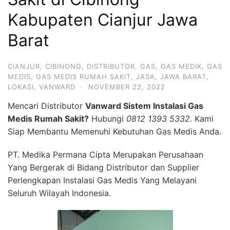
Kabupaten Cianjur Jawa
Barat
CIANJUR
,
CIBINONG
,
DISTRIBUTOR
,
GAS
,
GAS MEDIK
,
GAS
MEDIS
,
GAS MEDIS RUMAH SAKIT
,
JASA
,
JAWA BARAT
,
LOKASI
,
VANWARD
·
NOVEMBER 22, 2022
Mencari Distributor
Vanward Sistem Instalasi Gas
Medis Rumah Sakit?
Hubungi
0812 1393 5332.
Kami
Siap Membantu Memenuhi Kebutuhan Gas Medis Anda.
PT. Medika Permana Cipta Merupakan Perusahaan
Yang Bergerak di Bidang Distributor dan Supplier
Perlengkapan Instalasi Gas Medis Yang Melayani
Seluruh Wilayah Indonesia.