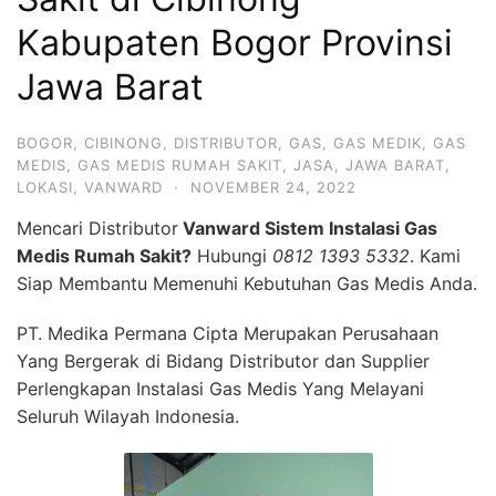
Kabupaten Bogor Provinsi
Jawa Barat
BOGOR
,
CIBINONG
,
DISTRIBUTOR
,
GAS
,
GAS MEDIK
,
GAS
MEDIS
,
GAS MEDIS RUMAH SAKIT
,
JASA
,
JAWA BARAT
,
LOKASI
,
VANWARD
·
NOVEMBER 24, 2022
Mencari Distributor
Vanward Sistem Instalasi Gas
Medis Rumah Sakit?
Hubungi
0812 1393 5332
. Kami
Siap Membantu Memenuhi Kebutuhan Gas Medis Anda.
PT. Medika Permana Cipta Merupakan Perusahaan
Yang Bergerak di Bidang Distributor dan Supplier
Perlengkapan Instalasi Gas Medis Yang Melayani
Seluruh Wilayah Indonesia.