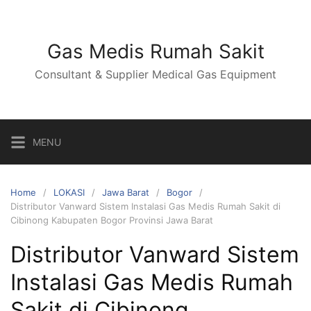
Skip
to
content
Gas Medis Rumah Sakit
Consultant & Supplier Medical Gas Equipment
MENU
Home
LOKASI
Jawa Barat
Bogor
Distributor Vanward Sistem Instalasi Gas Medis Rumah Sakit di
Cibinong Kabupaten Bogor Provinsi Jawa Barat
Distributor Vanward Sistem
Instalasi Gas Medis Rumah
Sakit di Cibinong