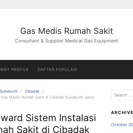
Gas Medis Rumah Sakit
Consultant & Supplier Medical Gas Equipment
ANY PROFILE
DAFTAR POPULASI
Sukabumi
Cibadak
Search
si Gas Medis Rumah Sakit di Cibadak Sukabumi Jawa
for:
ARCHIV
nward Sistem Instalasi
October 2
ah Sakit di Cibadak