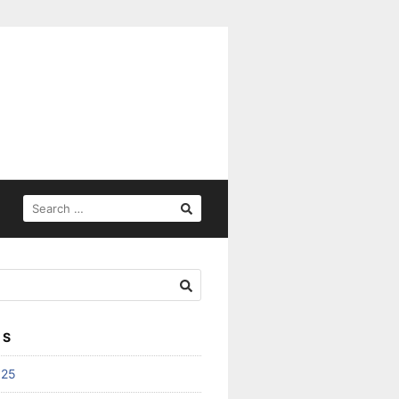
SEARCH
FOR:
ES
025