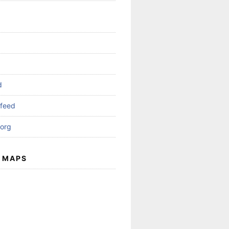
d
feed
org
 MAPS