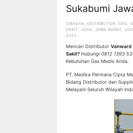
Sukabumi Jawa
CIBADAK
,
DISTRIBUTOR
,
GAS
,
G
SAKIT
,
JASA
,
JAWA BARAT
,
LOK
2022
Mencari Distributor
Vanward 
Sakit?
Hubungi
0812 1393 53
Kebutuhan Gas Medis Anda.
PT. Medika Permana Cipta Me
Bidang Distributor dan Suppl
Melayani Seluruh Wilayah Ind