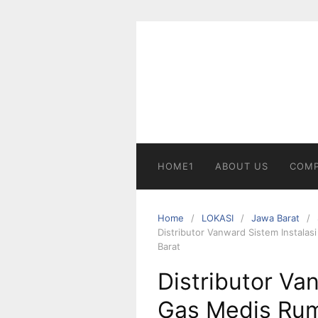
Skip
to
content
HOME1
ABOUT US
COMP
Home
LOKASI
Jawa Barat
Distributor Vanward Sistem Instala
Barat
Distributor Va
Gas Medis Rum