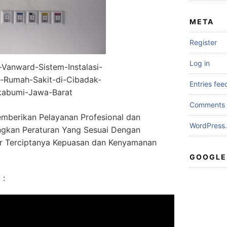
META
Register
Log in
r-Vanward-Sistem-Instalasi-
-Rumah-Sakit-di-Cibadak-
Entries fee
kabumi-Jawa-Barat
Comments 
mberikan Pelayanan Profesional dan
WordPress.
gkan Peraturan Yang Sesuai Dengan
r Terciptanya Kepuasan dan Kenyamanan
GOOGLE
 :