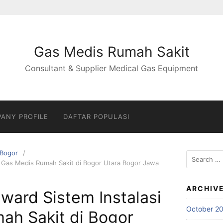
Gas Medis Rumah Sakit
Consultant & Supplier Medical Gas Equipment
ANY PROFILE
DAFTAR POPULASI
Bogor
Search
si Gas Medis Rumah Sakit di Bogor Utara Bogor Jawa
for:
ARCHIV
nward Sistem Instalasi
October 2
ah Sakit di Bogor