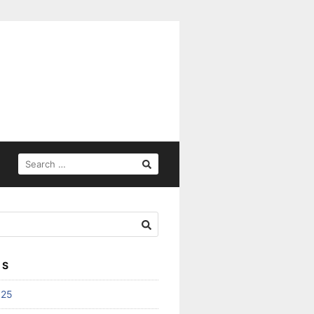
SEARCH
FOR:
ES
025