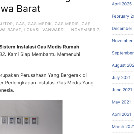
April 2025
awa Barat
February 2
IBUTOR
,
GAS
,
GAS MEDIK
,
GAS MEDIS
,
GAS
December 
WA BARAT
,
LOKASI
,
VANWARD
·
NOVEMBER 7,
November 
istem Instalasi Gas Medis Rumah
September
32.
Kami Siap Membantu Memenuhi
August 20
rupakan Perusahaan Yang Bergerak di
July 2021
ier Perlengkapan Instalasi Gas Medis Yang
onesia.
June 2021
May 2021
April 2021
March 202