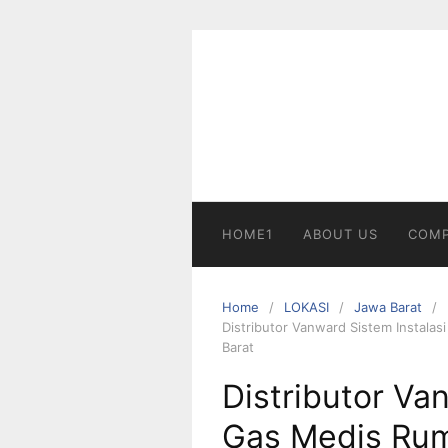
Skip
to
content
HOME1
ABOUT US
COMP
Home
LOKASI
Jawa Barat
Distributor Vanward Sistem Instala
Barat
Distributor Va
Gas Medis Rum