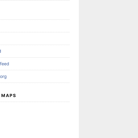
d
feed
org
 MAPS