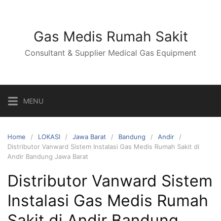
Skip
to
content
Gas Medis Rumah Sakit
Consultant & Supplier Medical Gas Equipment
MENU
Home
LOKASI
Jawa Barat
Bandung
Andir
Distributor Vanward Sistem Instalasi Gas Medis Rumah Sakit di
Andir Bandung Jawa Barat
Distributor Vanward Sistem
Instalasi Gas Medis Rumah
Sakit di Andir Bandung