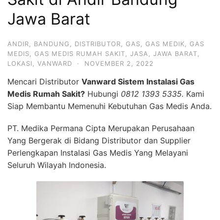
Jawa Barat
ANDIR
,
BANDUNG
,
DISTRIBUTOR
,
GAS
,
GAS MEDIK
,
GAS
MEDIS
,
GAS MEDIS RUMAH SAKIT
,
JASA
,
JAWA BARAT
,
LOKASI
,
VANWARD
·
NOVEMBER 2, 2022
Mencari Distributor
Vanward Sistem Instalasi Gas
Medis Rumah Sakit?
Hubungi
0812 1393 5335.
Kami
Siap Membantu Memenuhi Kebutuhan Gas Medis Anda.
PT. Medika Permana Cipta Merupakan Perusahaan
Yang Bergerak di Bidang Distributor dan Supplier
Perlengkapan Instalasi Gas Medis Yang Melayani
Seluruh Wilayah Indonesia.