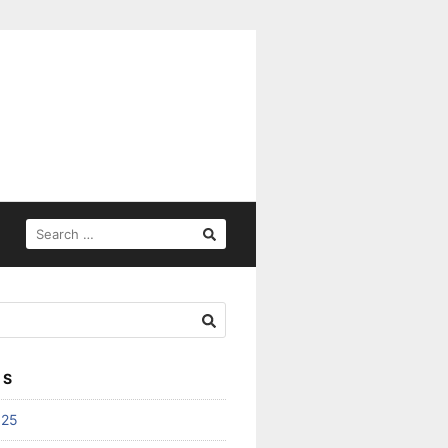
SEARCH
FOR:
ES
025