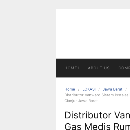
Skip
to
content
HOME1
ABOUT US
COMP
Home
LOKASI
Jawa Barat
Distributor Vanward Sistem Instala
Cianjur Jawa Barat
Distributor Va
Gas Medis Rum