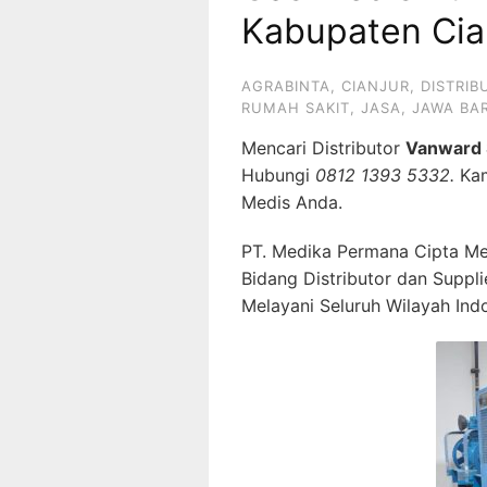
Kabupaten Cia
AGRABINTA
,
CIANJUR
,
DISTRIB
RUMAH SAKIT
,
JASA
,
JAWA BA
Mencari Distributor
Vanward 
Hubungi
0812 1393 5332.
Kam
Medis Anda.
PT. Medika Permana Cipta Me
Bidang Distributor dan Suppl
Melayani Seluruh Wilayah Ind