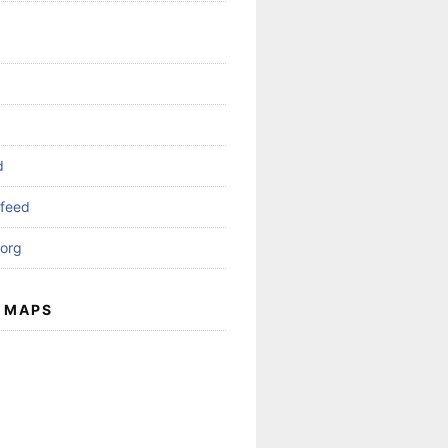
d
feed
org
 MAPS