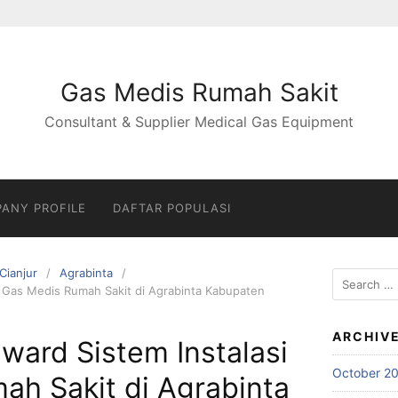
Gas Medis Rumah Sakit
Consultant & Supplier Medical Gas Equipment
ANY PROFILE
DAFTAR POPULASI
Cianjur
Agrabinta
Search
si Gas Medis Rumah Sakit di Agrabinta Kabupaten
for:
ARCHIV
nward Sistem Instalasi
October 2
ah Sakit di Agrabinta