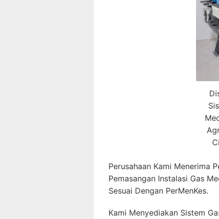
Di
Si
Med
Agr
C
Perusahaan Kami Menerima P
Pemasangan Instalasi Gas Me
Sesuai Dengan PerMenKes.
Kami Menyediakan Sistem Gas