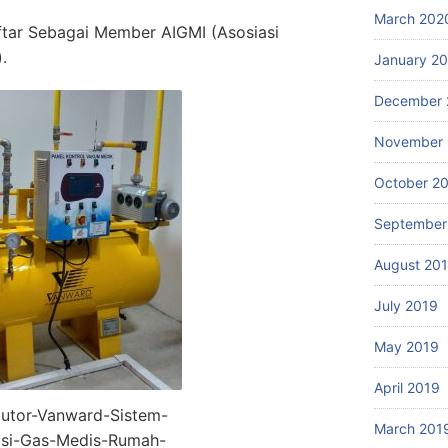
March 202
ftar Sebagai Member AIGMI (Asosiasi
.
January 2
December 
November 
October 2
September
August 20
July 2019
May 2019
April 2019
butor-Vanward-Sistem-
March 201
lasi-Gas-Medis-Rumah-