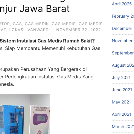
April 2025
njur Jawa Barat
February 2
UTOR
,
GAS
,
GAS MEDIK
,
GAS MEDIS
,
GAS MEDIS
December 
RAT
,
LOKASI
,
VANWARD
·
NOVEMBER 22, 2022
Sistem Instalasi Gas Medis Rumah Sakit?
November 
i Siap Membantu Memenuhi Kebutuhan Gas
September
August 20
rupakan Perusahaan Yang Bergerak di
ier Perlengkapan Instalasi Gas Medis Yang
July 2021
onesia.
June 2021
May 2021
April 2021
March 202