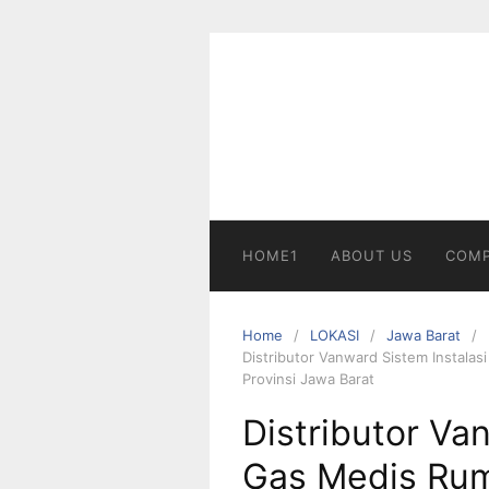
Skip
to
content
HOME1
ABOUT US
COMP
Home
LOKASI
Jawa Barat
Distributor Vanward Sistem Instalas
Provinsi Jawa Barat
Distributor Va
Gas Medis Ruma