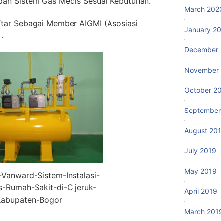
an Sistem Gas Medis Sesuai Kebutuhan.
March 202
ftar Sebagai Member AIGMI (Asosiasi
January 2
.
December 
November 
October 2
September
August 20
July 2019
May 2019
r-Vanward-Sistem-Instalasi-
-Rumah-Sakit-di-Cijeruk-
April 2019
Kabupaten-Bogor
March 201