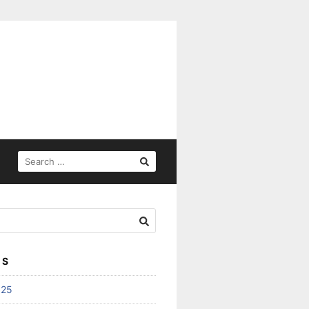
SEARCH
FOR:
ES
025