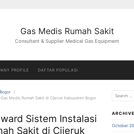
Gas Medis Rumah Sakit
Consultant & Supplier Medical Gas Equipment
ANY PROFILE
DAFTAR POPULASI
Bogor
Search
i Gas Medis Rumah Sakit di Cijeruk Kabupaten Bogor
for:
ARCHIV
nward Sistem Instalasi
October 2
h Sakit di Cijeruk