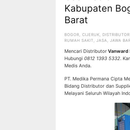
Kabupaten Bog
Barat
BOGOR
,
CIJERUK
,
DISTRIBUTOR
RUMAH SAKIT
,
JASA
,
JAWA BA
Mencari Distributor
Vanward S
Hubungi
0812 1393 5332
. K
Medis Anda.
PT. Medika Permana Cipta Me
Bidang Distributor dan Suppl
Melayani Seluruh Wilayah Ind