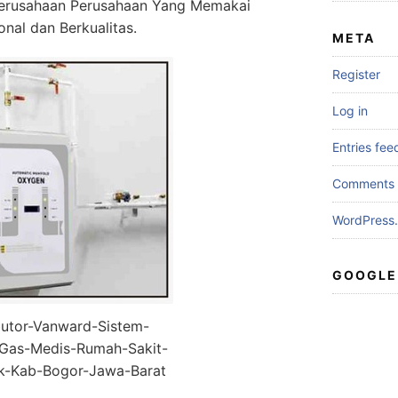
erusahaan Perusahaan Yang Memakai
onal dan Berkualitas.
META
Register
Log in
Entries fee
Comments 
WordPress.
GOOGLE
butor-Vanward-Sistem-
i-Gas-Medis-Rumah-Sakit-
uk-Kab-Bogor-Jawa-Barat