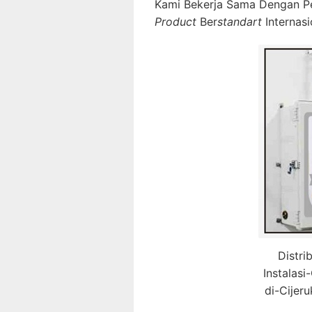
Kami Bekerja Sama Dengan P
Product
Ber
standart
Internasi
Distri
Instalas
di-Cijer