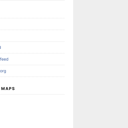
d
feed
org
 MAPS