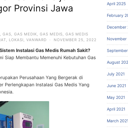
April 2025
or Provinsi Jawa
February 2
December 
,
GAS
,
GAS MEDIK
,
GAS MEDIS
,
GAS MEDIS
November 
RAT
,
LOKASI
,
VANWARD
·
NOVEMBER 25, 2022
istem Instalasi Gas Medis Rumah Sakit?
September
ami Siap Membantu Memenuhi Kebutuhan Gas
August 20
July 2021
rupakan Perusahaan Yang Bergerak di
ier Perlengkapan Instalasi Gas Medis Yang
June 2021
onesia.
May 2021
April 2021
March 202