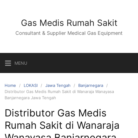
Skip
to
content
Gas Medis Rumah Sakit
Consultant & Supplier Medical Gas Equipment
MENU
Home
LOKASI
Jawa Tengah
Banjarnegara
Distributor Gas Medis Rumah Sakit di Wanaraja Wanayasa
Banjarnegara Jawa Tengah
Distributor Gas Medis
Rumah Sakit di Wanaraja
Wanayasa Banjarnegara