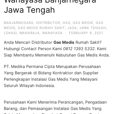
Jawa Tengah
BANJARNEGARA
,
DISTRIBUTOR
,
GAS
,
GAS MEDIK
,
GAS
MEDIS
,
GAS MEDIS RUMAH SAKIT
,
JASA
,
JAWA TENGAH
,
LOKASI
,
WANARAJA
,
WANAYASA
·
FEBRUARY 8, 2021
Anda Mencari Distributor
Gas Medis
Rumah Sakit?
Hubungi Contact Person Kami
0812 1393 5332
. Kami
Siap Membantu Memenuhi Kebutuhan Gas Medis Anda.
PT. Medika Permana Cipta Merupakan Perusahaan
Yang Bergerak di Bidang Kontraktor dan Supplier
Perlengkapan Instalasi Gas Medis Yang Melayani
Seluruh Wilayah Indonesia.
Perusahaan Kami Menerima Perancangan, Pengadaan
Barang, dan Pemasangan Instalasi Gas Medis Yang