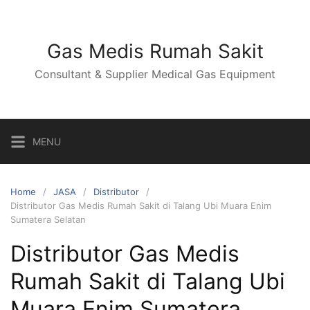
Skip
to
content
Gas Medis Rumah Sakit
Consultant & Supplier Medical Gas Equipment
MENU
Home
JASA
Distributor
Distributor Gas Medis Rumah Sakit di Talang Ubi Muara Enim
Sumatera Selatan
Distributor Gas Medis
Rumah Sakit di Talang Ubi
Muara Enim Sumatera