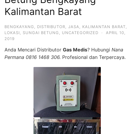
Kalimantan Barat
BENGKAYANG
,
DISTRIBUTOR
,
JASA
,
KALIMANTAN BARAT
,
LOKASI
,
SUNGAI BETUNG
,
UNCATEGORIZED
·
APRIL 10,
2019
Anda Mencari Distributor
Gas Medis
? Hubungi
Nana
Permana 0816 1468 306.
Profesional dan Terpercaya.