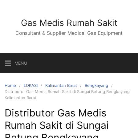
Skip
to
content
Gas Medis Rumah Sakit
Consultant & Supplier Medical Gas Equipment
MENU
Home
LOKASI
Kalimantan Barat
Bengkayang
Distributor Gas Medis Rumah Sakit di Sungai Betung Bengkayang
Kalimantan Barat
Distributor Gas Medis
Rumah Sakit di Sungai
Betung Bengkayang