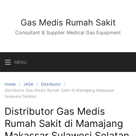
Skip
to
content
Gas Medis Rumah Sakit
Consultant & Supplier Medical Gas Equipment
MENU
Home
JASA
Distributor
Distributor Gas Medis Rumah Sakit di Mamajang Makassar
Sulawesi Selatan
Distributor Gas Medis
Rumah Sakit di Mamajang
Makassar Sulawesi Selatan