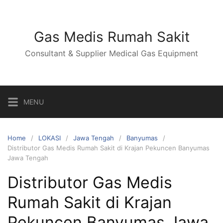
Skip
to
content
Gas Medis Rumah Sakit
Consultant & Supplier Medical Gas Equipment
MENU
Home
LOKASI
Jawa Tengah
Banyumas
Distributor Gas Medis Rumah Sakit di Krajan Pekuncen Banyumas
Jawa Tengah
Distributor Gas Medis
Rumah Sakit di Krajan
Pekuncen Banyumas Jawa