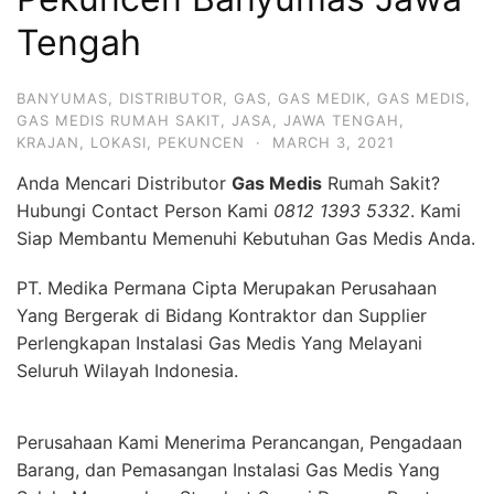
Tengah
BANYUMAS
,
DISTRIBUTOR
,
GAS
,
GAS MEDIK
,
GAS MEDIS
,
GAS MEDIS RUMAH SAKIT
,
JASA
,
JAWA TENGAH
,
KRAJAN
,
LOKASI
,
PEKUNCEN
·
MARCH 3, 2021
Anda Mencari Distributor
Gas Medis
Rumah Sakit?
Hubungi Contact Person Kami
0812 1393 5332
. Kami
Siap Membantu Memenuhi Kebutuhan Gas Medis Anda.
PT. Medika Permana Cipta Merupakan Perusahaan
Yang Bergerak di Bidang Kontraktor dan Supplier
Perlengkapan Instalasi Gas Medis Yang Melayani
Seluruh Wilayah Indonesia.
Perusahaan Kami Menerima Perancangan, Pengadaan
Barang, dan Pemasangan Instalasi Gas Medis Yang