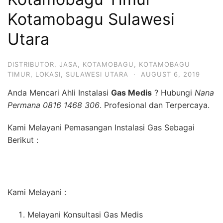
Kotamobagu Sulawesi
Utara
DISTRIBUTOR
,
JASA
,
KOTAMOBAGU
,
KOTAMOBAGU
TIMUR
,
LOKASI
,
SULAWESI UTARA
·
AUGUST 6, 2019
Anda Mencari Ahli Instalasi
Gas Medis
? Hubungi
Nana
Permana 0816 1468 306
. Profesional dan Terpercaya.
Kami Melayani Pemasangan Instalasi Gas Sebagai
Berikut :
Kami Melayani :
Melayani Konsultasi Gas Medis