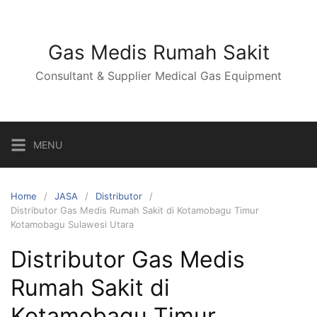
Skip
to
content
Gas Medis Rumah Sakit
Consultant & Supplier Medical Gas Equipment
MENU
Home
JASA
Distributor
Distributor Gas Medis Rumah Sakit di Kotamobagu Timur
Kotamobagu Sulawesi Utara
Distributor Gas Medis
Rumah Sakit di
Kotamobagu Timur