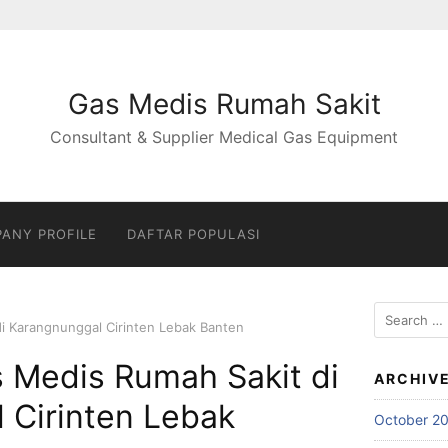
Gas Medis Rumah Sakit
Consultant & Supplier Medical Gas Equipment
ANY PROFILE
DAFTAR POPULASI
Search
di Karangnunggal Cirinten Lebak Banten
for:
s Medis Rumah Sakit di
ARCHIV
 Cirinten Lebak
October 2