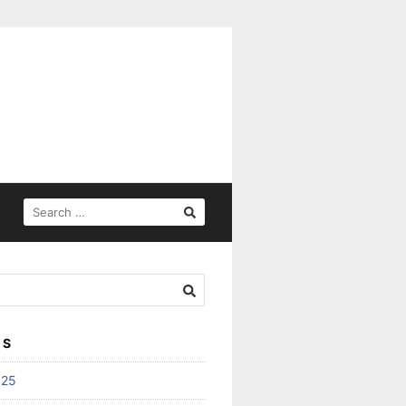
SEARCH
FOR:
ES
025