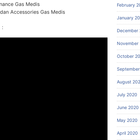
enance Gas Medis
February 2
dan Accessories Gas Medis
January 2
 :
December 
November
October 2
September
August 20
July 2020
June 2020
May 2020
April 2020