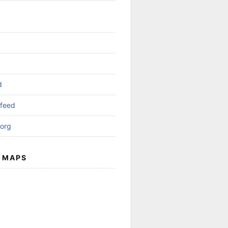
d
feed
org
 MAPS