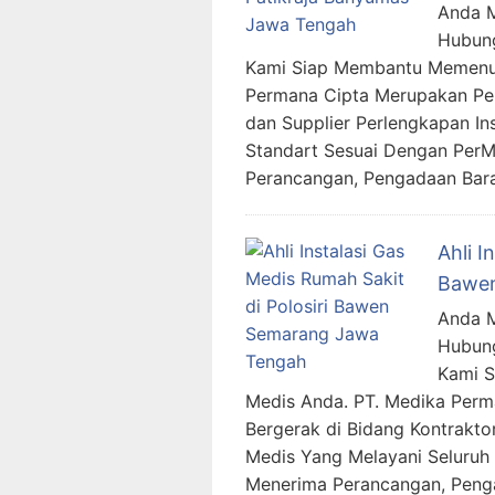
Anda M
Hubung
Kami Siap Membantu Memenuh
Permana Cipta Merupakan Per
dan Supplier Perlengkapan In
Standart Sesuai Dengan Per
Perancangan, Pengadaan Bara
Ahli I
Bawen
Anda M
Hubung
Kami 
Medis Anda. PT. Medika Per
Bergerak di Bidang Kontraktor
Medis Yang Melayani Seluruh 
Menerima Perancangan, Penga