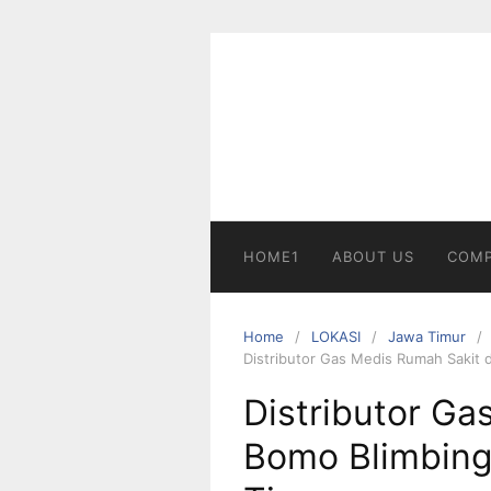
Skip
to
content
HOME1
ABOUT US
COMP
Home
LOKASI
Jawa Timur
Distributor Gas Medis Rumah Sakit 
Distributor Ga
Bomo Blimbing