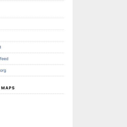
d
feed
org
 MAPS