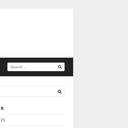
SEARCH
FOR:
ES
025