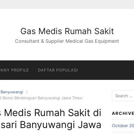
Gas Medis Rumah Sakit
Consultant & Supplier Medical Gas Equipment
ANY PROFILE
DAFTAR POPULASI
Banyuwangi
Search
di Bomo Blimbingsari Banyuwangi Jawa Timur
for:
s Medis Rumah Sakit di
ARCHIV
sari Banyuwangi Jawa
October 2