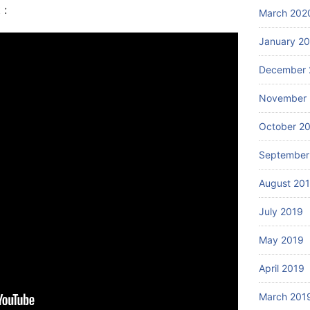
 :
March 202
January 2
December 
November 
October 2
September
August 20
July 2019
May 2019
April 2019
March 201