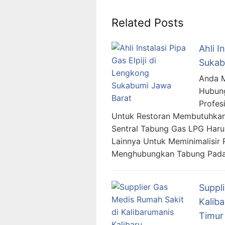
Related Posts
Ahli I
Sukab
Anda Me
Hubung
Profes
Untuk Restoran Membutuhkan 
Sentral Tabung Gas LPG Haru
Lainnya Untuk Meminimalisir
Menghubungkan Tabung Pada
Suppl
Kalib
Timur