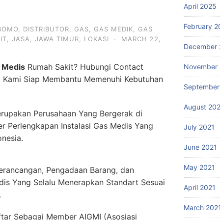
April 2025
February 2
BOMO
,
DISTRIBUTOR
,
GAS
,
GAS MEDIK
,
GAS
IT
,
JASA
,
JAWA TIMUR
,
LOKASI
·
MARCH 22,
December 
 Medis
Rumah Sakit? Hubungi Contact
November 
. Kami Siap Membantu Memenuhi Kebutuhan
September
August 20
rupakan Perusahaan Yang Bergerak di
er Perlengkapan Instalasi Gas Medis Yang
July 2021
onesia.
June 2021
May 2021
erancangan, Pengadaan Barang, dan
dis Yang Selalu Menerapkan Standart Sesuai
April 2021
.
March 202
ftar Sebagai Member AIGMI (Asosiasi