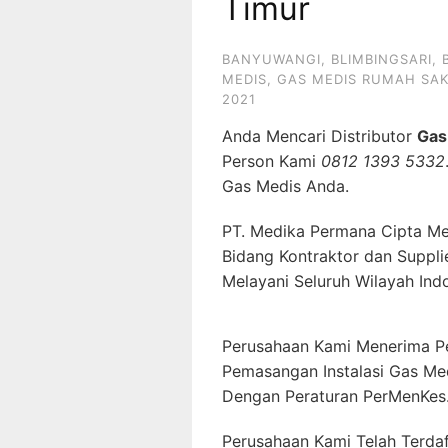
Timur
BANYUWANGI
,
BLIMBINGSARI
,
MEDIS
,
GAS MEDIS RUMAH SAK
2021
Anda Mencari Distributor
Gas
Person Kami
0812 1393 5332
Gas Medis Anda.
PT. Medika Permana Cipta Me
Bidang Kontraktor dan Suppli
Melayani Seluruh Wilayah Ind
Perusahaan Kami Menerima P
Pemasangan Instalasi Gas Me
Dengan Peraturan PerMenKes
Perusahaan Kami Telah Terda