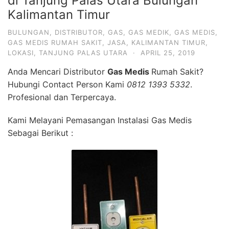
di Tanjung Palas Utara Bulungan
Kalimantan Timur
BULUNGAN
,
DISTRIBUTOR
,
GAS
,
GAS MEDIK
,
GAS MEDIS
,
GAS MEDIS RUMAH SAKIT
,
JASA
,
KALIMANTAN TIMUR
,
LOKASI
,
TANJUNG PALAS UTARA
·
APRIL 25, 2019
Anda Mencari Distributor
Gas Medis
Rumah Sakit?
Hubungi Contact Person Kami
0812 1393 5332
.
Profesional dan Terpercaya.
Kami Melayani Pemasangan Instalasi Gas Medis
Sebagai Berikut :