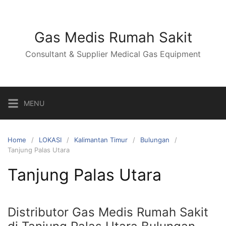
Skip
to
content
Gas Medis Rumah Sakit
Consultant & Supplier Medical Gas Equipment
MENU
Home
LOKASI
Kalimantan Timur
Bulungan
Tanjung Palas Utara
Tanjung Palas Utara
Distributor Gas Medis Rumah Sakit