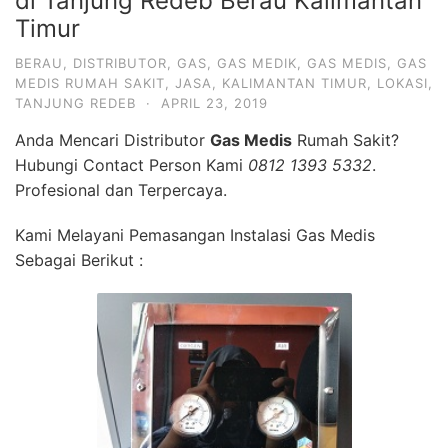
di Tanjung Redeb Berau Kalimantan
Timur
BERAU
,
DISTRIBUTOR
,
GAS
,
GAS MEDIK
,
GAS MEDIS
,
GAS
MEDIS RUMAH SAKIT
,
JASA
,
KALIMANTAN TIMUR
,
LOKASI
,
TANJUNG REDEB
·
APRIL 23, 2019
Anda Mencari Distributor
Gas Medis
Rumah Sakit?
Hubungi Contact Person Kami
0812 1393 5332
.
Profesional dan Terpercaya.
Kami Melayani Pemasangan Instalasi Gas Medis
Sebagai Berikut :