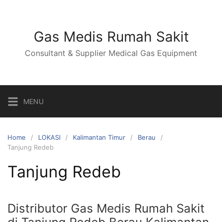
Skip
to
content
Gas Medis Rumah Sakit
Consultant & Supplier Medical Gas Equipment
MENU
Home
LOKASI
Kalimantan Timur
Berau
Tanjung Redeb
Tanjung Redeb
Distributor Gas Medis Rumah Sakit