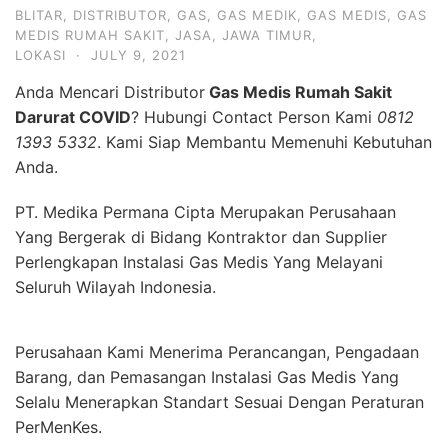
BLITAR
,
DISTRIBUTOR
,
GAS
,
GAS MEDIK
,
GAS MEDIS
,
GAS
MEDIS RUMAH SAKIT
,
JASA
,
JAWA TIMUR
,
LOKASI
·
JULY 9, 2021
Anda Mencari Distributor
Gas Medis Rumah Sakit
Darurat COVID
? Hubungi Contact Person Kami
0812
1393 5332
. Kami Siap Membantu Memenuhi Kebutuhan
Anda.
PT. Medika Permana Cipta Merupakan Perusahaan
Yang Bergerak di Bidang Kontraktor dan Supplier
Perlengkapan Instalasi Gas Medis Yang Melayani
Seluruh Wilayah Indonesia.
Perusahaan Kami Menerima Perancangan, Pengadaan
Barang, dan Pemasangan Instalasi Gas Medis Yang
Selalu Menerapkan Standart Sesuai Dengan Peraturan
PerMenKes.