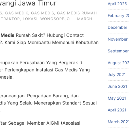
angi Jawa Timur
April 2025
S
,
GAS MEDIK
,
GAS MEDIS
,
GAS MEDIS RUMAH
February 2
NTRAKTOR
,
LOKASI
,
WONGSOREJO
·
MARCH
December 
 Medis
Rumah Sakit? Hubungi Contact
November 
2
. Kami Siap Membantu Memenuhi Kebutuhan
September
rupakan Perusahaan Yang Bergerak di
August 20
er Perlengkapan Instalasi Gas Medis Yang
July 2021
onesia.
June 2021
erancangan, Pengadaan Barang, dan
May 2021
dis Yang Selalu Menerapkan Standart Sesuai
.
April 2021
March 202
ftar Sebagai Member AIGMI (Asosiasi