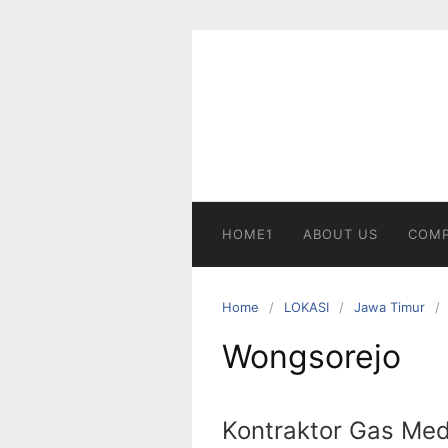
Skip
to
content
HOME1
ABOUT US
COMP
Home
LOKASI
Jawa Timur
Wongsorejo
Kontraktor Gas Med