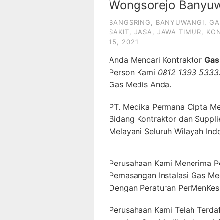
Wongsorejo Banyuw
BANGSRING
,
BANYUWANGI
,
GA
SAKIT
,
JASA
,
JAWA TIMUR
,
KO
15, 2021
Anda Mencari Kontraktor
Gas
Person Kami
0812 1393 5333
Gas Medis Anda.
PT. Medika Permana Cipta Me
Bidang Kontraktor dan Suppli
Melayani Seluruh Wilayah Ind
Perusahaan Kami Menerima P
Pemasangan Instalasi Gas Me
Dengan Peraturan PerMenKes
Perusahaan Kami Telah Terda