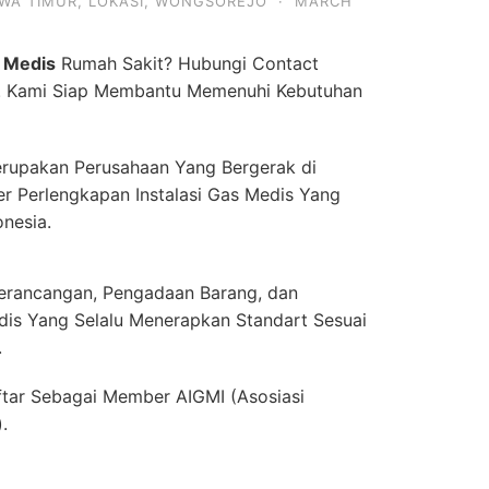
WA TIMUR
,
LOKASI
,
WONGSOREJO
·
MARCH
 Medis
Rumah Sakit? Hubungi Contact
. Kami Siap Membantu Memenuhi Kebutuhan
rupakan Perusahaan Yang Bergerak di
er Perlengkapan Instalasi Gas Medis Yang
onesia.
erancangan, Pengadaan Barang, dan
dis Yang Selalu Menerapkan Standart Sesuai
.
ftar Sebagai Member AIGMI (Asosiasi
.