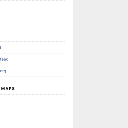
d
feed
org
 MAPS