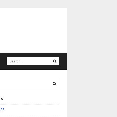
SEARCH
FOR:
ES
025