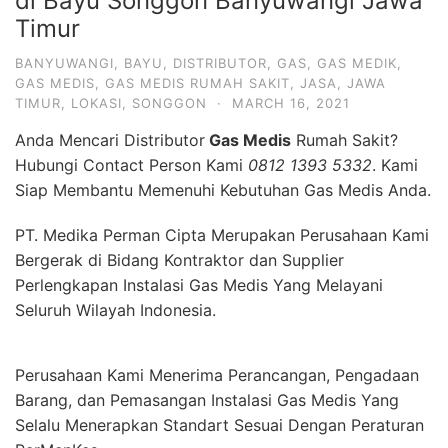
di Bayu Songgon Banyuwangi Jawa
Timur
BANYUWANGI
,
BAYU
,
DISTRIBUTOR
,
GAS
,
GAS MEDIK
,
GAS MEDIS
,
GAS MEDIS RUMAH SAKIT
,
JASA
,
JAWA
TIMUR
,
LOKASI
,
SONGGON
·
MARCH 16, 2021
Anda Mencari Distributor
Gas Medis
Rumah Sakit?
Hubungi Contact Person Kami
0812 1393 5332
. Kami
Siap Membantu Memenuhi Kebutuhan Gas Medis Anda.
PT. Medika Perman Cipta Merupakan Perusahaan Kami
Bergerak di Bidang Kontraktor dan Supplier
Perlengkapan Instalasi Gas Medis Yang Melayani
Seluruh Wilayah Indonesia.
Perusahaan Kami Menerima Perancangan, Pengadaan
Barang, dan Pemasangan Instalasi Gas Medis Yang
Selalu Menerapkan Standart Sesuai Dengan Peraturan