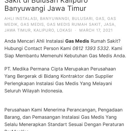
Sakit di Bulusari Kalipuro
Banyuwangi Jawa Timur
AHLI INSTALASI
,
BANYUWANGI
,
BULUSARI
,
GAS
,
GAS
MEDIK
,
GAS MEDIS
,
GAS MEDIS RUMAH SAKIT
,
JASA
,
JAWA TIMUR
,
KALIPURO
,
LOKASI
·
MARCH 17, 2021
Anda Mencari Ahli Instalasi
Gas Medis
Rumah Sakit?
Hubungi Contact Person Kami
0812 1393 5332
. Kami
Siap Membantu Memenuhi Kebutuhan Gas Medis Anda.
PT. Medika Permana Cipta Merupakan Perusahaan
Yang Bergerak di Bidang Kontraktor dan Supplier
Perlengkapan Instalasi Gas Medis Yang Melayani
Seluruh Wilayah Indonesia.
Perusahaan Kami Menerima Perancangan, Pengadaan
Barang, dan Pemasangan Instalasi Gas Medis Yang
Selalu Menerapkan Standart Sesuai Dengan Peraturan