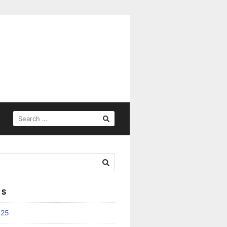
SEARCH
FOR:
ES
025