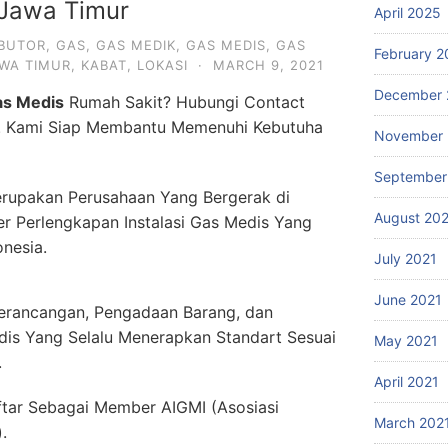
Jawa Timur
April 2025
IBUTOR
,
GAS
,
GAS MEDIK
,
GAS MEDIS
,
GAS
February 2
WA TIMUR
,
KABAT
,
LOKASI
·
MARCH 9, 2021
December 
as Medis
Rumah Sakit? Hubungi Contact
. Kami Siap Membantu Memenuhi Kebutuha
November 
September
rupakan Perusahaan Yang Bergerak di
August 20
er Perlengkapan Instalasi Gas Medis Yang
onesia.
July 2021
June 2021
erancangan, Pengadaan Barang, dan
dis Yang Selalu Menerapkan Standart Sesuai
May 2021
.
April 2021
ftar Sebagai Member AIGMI (Asosiasi
March 202
.