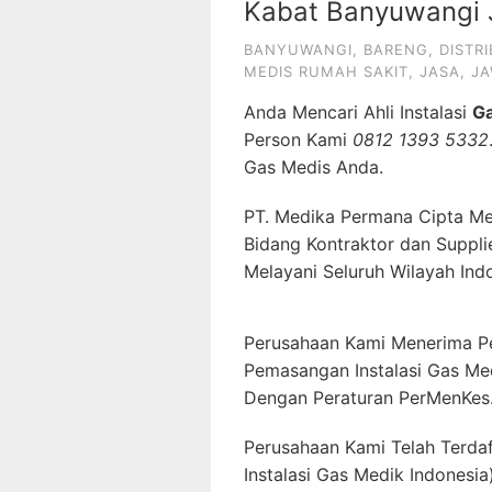
Kabat Banyuwangi 
BANYUWANGI
,
BARENG
,
DISTR
MEDIS RUMAH SAKIT
,
JASA
,
JA
Anda Mencari Ahli Instalasi
G
Person Kami
0812 1393 5332
Gas Medis Anda.
PT. Medika Permana Cipta Me
Bidang Kontraktor dan Suppli
Melayani Seluruh Wilayah Ind
Perusahaan Kami Menerima P
Pemasangan Instalasi Gas Me
Dengan Peraturan PerMenKes
Perusahaan Kami Telah Terda
Instalasi Gas Medik Indonesia)