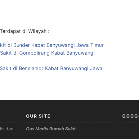
erdapat di Wilayah :
kit di Bunder Kabat Banyuwangi Jawa Timur
 Sakit di Gombolirang Kabat Banyuwangi
Sakit di Benelanlor Kabat Banyuwangi Jawa
OUR SITE
GOOG
is dan
Gas Medis Rumah Sakit