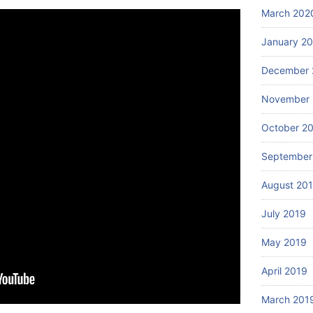
March 202
January 2
December 
November 
October 2
September
August 20
July 2019
May 2019
April 2019
March 201