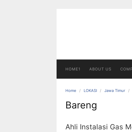
Skip
to
content
HOME1
ABOUT US
COMP
Home
LOKASI
Jawa Timur
Bareng
Ahli Instalasi Gas 