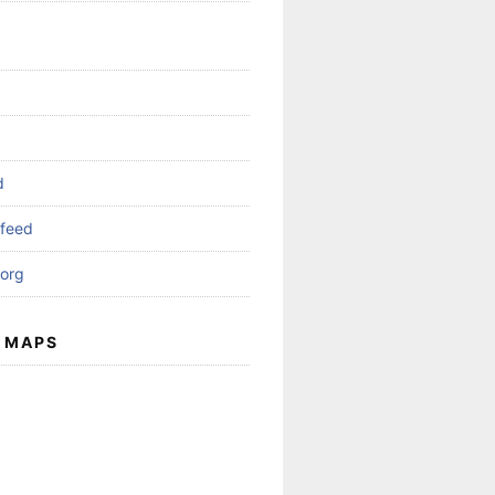
d
feed
org
 MAPS