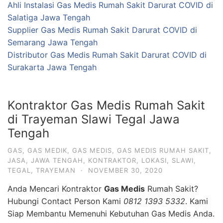
Ahli Instalasi Gas Medis Rumah Sakit Darurat COVID di
Salatiga Jawa Tengah
Supplier Gas Medis Rumah Sakit Darurat COVID di
Semarang Jawa Tengah
Distributor Gas Medis Rumah Sakit Darurat COVID di
Surakarta Jawa Tengah
Kontraktor Gas Medis Rumah Sakit
di Trayeman Slawi Tegal Jawa
Tengah
GAS
,
GAS MEDIK
,
GAS MEDIS
,
GAS MEDIS RUMAH SAKIT
,
JASA
,
JAWA TENGAH
,
KONTRAKTOR
,
LOKASI
,
SLAWI
,
TEGAL
,
TRAYEMAN
·
NOVEMBER 30, 2020
Anda Mencari Kontraktor
Gas Medis
Rumah Sakit?
Hubungi Contact Person Kami
0812 1393 5332
. Kami
Siap Membantu Memenuhi Kebutuhan Gas Medis Anda.