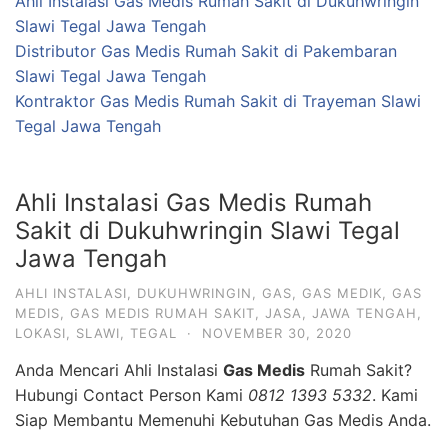
Ahli Instalasi Gas Medis Rumah Sakit di Dukuhwringin
Slawi Tegal Jawa Tengah
Distributor Gas Medis Rumah Sakit di Pakembaran
Slawi Tegal Jawa Tengah
Kontraktor Gas Medis Rumah Sakit di Trayeman Slawi
Tegal Jawa Tengah
Ahli Instalasi Gas Medis Rumah
Sakit di Dukuhwringin Slawi Tegal
Jawa Tengah
AHLI INSTALASI
,
DUKUHWRINGIN
,
GAS
,
GAS MEDIK
,
GAS
MEDIS
,
GAS MEDIS RUMAH SAKIT
,
JASA
,
JAWA TENGAH
,
LOKASI
,
SLAWI
,
TEGAL
·
NOVEMBER 30, 2020
Anda Mencari Ahli Instalasi
Gas Medis
Rumah Sakit?
Hubungi Contact Person Kami
0812 1393 5332
. Kami
Siap Membantu Memenuhi Kebutuhan Gas Medis Anda.