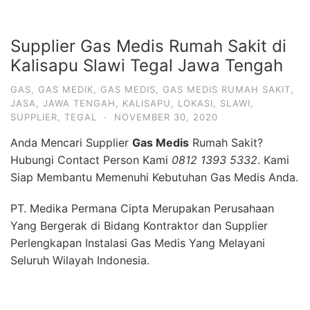
Supplier Gas Medis Rumah Sakit di
Kalisapu Slawi Tegal Jawa Tengah
GAS
,
GAS MEDIK
,
GAS MEDIS
,
GAS MEDIS RUMAH SAKIT
,
JASA
,
JAWA TENGAH
,
KALISAPU
,
LOKASI
,
SLAWI
,
SUPPLIER
,
TEGAL
·
NOVEMBER 30, 2020
Anda Mencari Supplier
Gas Medis
Rumah Sakit?
Hubungi Contact Person Kami
0812 1393 5332
. Kami
Siap Membantu Memenuhi Kebutuhan Gas Medis Anda.
PT. Medika Permana Cipta Merupakan Perusahaan
Yang Bergerak di Bidang Kontraktor dan Supplier
Perlengkapan Instalasi Gas Medis Yang Melayani
Seluruh Wilayah Indonesia.