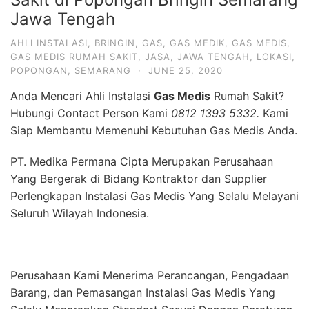
Jawa Tengah
AHLI INSTALASI
,
BRINGIN
,
GAS
,
GAS MEDIK
,
GAS MEDIS
,
GAS MEDIS RUMAH SAKIT
,
JASA
,
JAWA TENGAH
,
LOKASI
,
POPONGAN
,
SEMARANG
·
JUNE 25, 2020
Anda Mencari Ahli Instalasi
Gas Medis
Rumah Sakit?
Hubungi Contact Person Kami
0812 1393 5332.
Kami
Siap Membantu Memenuhi Kebutuhan Gas Medis Anda.
PT. Medika Permana Cipta Merupakan Perusahaan
Yang Bergerak di Bidang Kontraktor dan Supplier
Perlengkapan Instalasi Gas Medis Yang Selalu Melayani
Seluruh Wilayah Indonesia.
Perusahaan Kami Menerima Perancangan, Pengadaan
Barang, dan Pemasangan Instalasi Gas Medis Yang