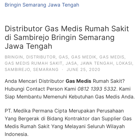
Bringin Semarang Jawa Tengah
Distributor Gas Medis Rumah Sakit
di Sambirejo Bringin Semarang
Jawa Tengah
BRINGIN
,
DISTRIBUTOR
,
GAS
,
GAS MEDIK
,
GAS MEDIS
,
GAS MEDIS RUMAH SAKIT
,
JASA
,
JAWA TENGAH
,
LOKASI
,
SAMBIREJO
,
SEMARANG
·
JUNE 25, 2020
Anda Mencari Distributor
Gas Medis
Rumah Sakit?
Hubungi Contact Person Kami
0812 1393 5332
. Kami
Siap Membantu Memenuhi Kebutuhan Gas Medis Anda.
PT. Medika Permana Cipta Merupakan Perusahaan
Yang Bergerak di Bidang Kontraktor dan Supplier Gas
Medis Rumah Sakit Yang Melayani Seluruh Wilayah
Indonesia.