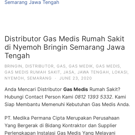
Semarang Jawa Tengah
Distributor Gas Medis Rumah Sakit
di Nyemoh Bringin Semarang Jawa
Tengah
BRINGIN
,
DISTRIBUTOR
,
GAS
,
GAS MEDIK
,
GAS MEDIS
,
GAS MEDIS RUMAH SAKIT
,
JASA
,
JAWA TENGAH
,
LOKASI
,
NYEMOH
,
SEMARANG
·
JUNE 23, 2020
Anda Mencari Distributor
Gas Medis
Rumah Sakit?
Hubungi Contact Person Kami
0812 1393 5332
. Kami
Siap Membantu Memenuhi Kebutuhan Gas Medis Anda.
PT. Medika Permana Cipta Merupakan Perusahaan
Yang Bergerak di Bidang Kontraktor dan Supplier
Perlengkapan Instalasi Gas Medis Yang Melayani