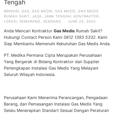
Tengah
BRINGIN
,
GAS
,
GAS MEDIK
,
GAS MEDIS
,
GAS MEDIS
RUMAH SAKIT
,
JASA
,
JAWA TENGAH
,
KONTRAKTOR
,
LOKASI
,
SEMARANG
,
SENDANG
·
JUNE 25, 2020
Anda Mencari Kontraktor
Gas Medis
Rumah Sakit?
Hubungi Contact Person Kami
0812 1393 5332
. Kami
Siap Membantu Memenuhi Kebutuhan Gas Medis Anda.
PT. Medika Permana Cipta Merupakan Perusahaan
Yang Bergerak di Bidang Kontraktor dan Supplier
Perlengkapan Instalasi Gas Medis Yang Melayani
Seluruh Wilayah Indonesia.
Perusahaan Kami Menerima Perancangan, Pengadaan
Barang, dan Pemasangan Instalasi Gas Medis Yang
Selalu Menerapkan Standart Sesuai Dengan Peraturan