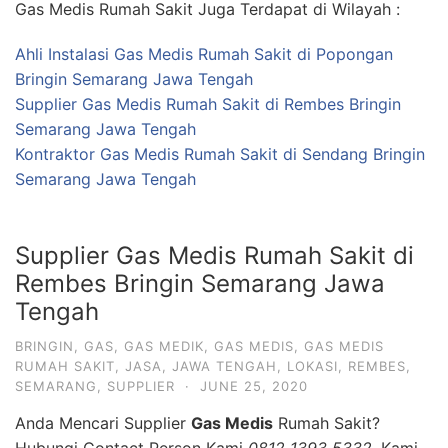
Gas Medis Rumah Sakit Juga Terdapat di Wilayah :
Ahli Instalasi Gas Medis Rumah Sakit di Popongan
Bringin Semarang Jawa Tengah
Supplier Gas Medis Rumah Sakit di Rembes Bringin
Semarang Jawa Tengah
Kontraktor Gas Medis Rumah Sakit di Sendang Bringin
Semarang Jawa Tengah
Supplier Gas Medis Rumah Sakit di
Rembes Bringin Semarang Jawa
Tengah
BRINGIN
,
GAS
,
GAS MEDIK
,
GAS MEDIS
,
GAS MEDIS
RUMAH SAKIT
,
JASA
,
JAWA TENGAH
,
LOKASI
,
REMBES
,
SEMARANG
,
SUPPLIER
·
JUNE 25, 2020
Anda Mencari Supplier
Gas Medis
Rumah Sakit?