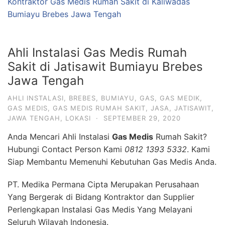
Kontraktor Gas Medis Rumah Sakit di Kaliwadas
Bumiayu Brebes Jawa Tengah
Ahli Instalasi Gas Medis Rumah
Sakit di Jatisawit Bumiayu Brebes
Jawa Tengah
AHLI INSTALASI
,
BREBES
,
BUMIAYU
,
GAS
,
GAS MEDIK
,
GAS MEDIS
,
GAS MEDIS RUMAH SAKIT
,
JASA
,
JATISAWIT
,
JAWA TENGAH
,
LOKASI
·
SEPTEMBER 29, 2020
Anda Mencari Ahli Instalasi
Gas Medis
Rumah Sakit?
Hubungi Contact Person Kami
0812 1393 5332
. Kami
Siap Membantu Memenuhi Kebutuhan Gas Medis Anda.
PT. Medika Permana Cipta Merupakan Perusahaan
Yang Bergerak di Bidang Kontraktor dan Supplier
Perlengkapan Instalasi Gas Medis Yang Melayani
Seluruh Wilayah Indonesia.