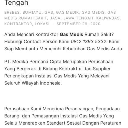
Tengah
BREBES
,
BUMIAYU
,
GAS
,
GAS MEDIK
,
GAS MEDIS
,
GAS
MEDIS RUMAH SAKIT
,
JASA
,
JAWA TENGAH
,
KALIWADAS
,
KONTRAKTOR
,
LOKASI
·
SEPTEMBER 29, 2020
Anda Mencari Kontraktor
Gas Medis
Rumah Sakit?
Hubungi Contact Person Kami
0812 1393 5332
. Kami
Siap Membantu Memenuhi Kebutuhan Gas Medis Anda.
PT. Medika Permana Cipta Merupakan Perusahaan
Yang Bergerak di Bidang Kontraktor dan Supplier
Perlengkapan Instalasi Gas Medis Yang Melayani
Seluruh Wilayah Indonesia.
Perusahaan Kami Menerima Perancangan, Pengadaan
Barang, dan Pemasangan Instalasi Gas Medis Yang
Selalu Menerapkan Standart Sesuai Dengan Peraturan