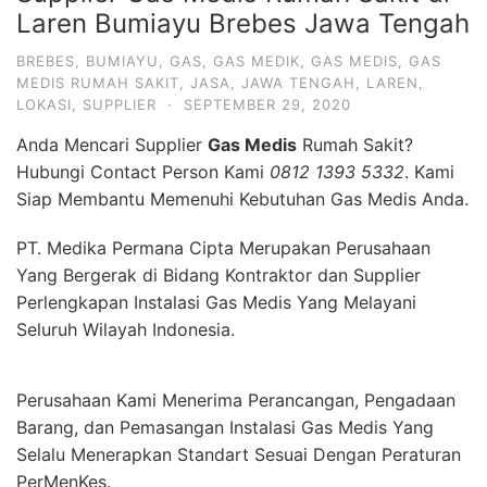
Laren Bumiayu Brebes Jawa Tengah
BREBES
,
BUMIAYU
,
GAS
,
GAS MEDIK
,
GAS MEDIS
,
GAS
MEDIS RUMAH SAKIT
,
JASA
,
JAWA TENGAH
,
LAREN
,
LOKASI
,
SUPPLIER
·
SEPTEMBER 29, 2020
Anda Mencari Supplier
Gas Medis
Rumah Sakit?
Hubungi Contact Person Kami
0812 1393 5332
. Kami
Siap Membantu Memenuhi Kebutuhan Gas Medis Anda.
PT. Medika Permana Cipta Merupakan Perusahaan
Yang Bergerak di Bidang Kontraktor dan Supplier
Perlengkapan Instalasi Gas Medis Yang Melayani
Seluruh Wilayah Indonesia.
Perusahaan Kami Menerima Perancangan, Pengadaan
Barang, dan Pemasangan Instalasi Gas Medis Yang
Selalu Menerapkan Standart Sesuai Dengan Peraturan
PerMenKes.