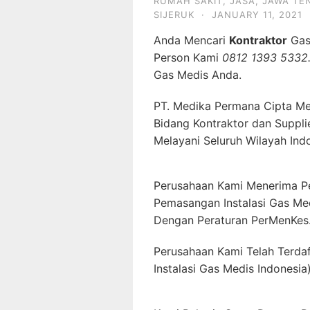
RUMAH SAKIT
,
JASA
,
JAWA TE
SIJERUK
·
JANUARY 11, 2021
Anda Mencari
Kontraktor
Gas
Person Kami
0812 1393 5332
Gas Medis Anda.
PT. Medika Permana Cipta Me
Bidang Kontraktor dan Suppli
Melayani Seluruh Wilayah Ind
Perusahaan Kami Menerima P
Pemasangan Instalasi Gas Me
Dengan Peraturan PerMenKes
Perusahaan Kami Telah Terda
Instalasi Gas Medis Indonesia)