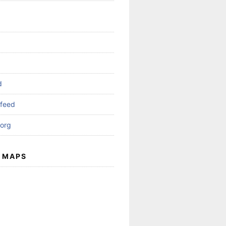
d
feed
org
 MAPS