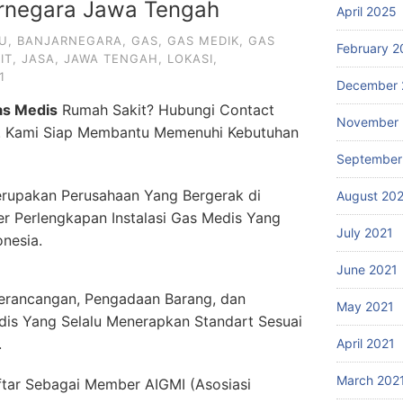
rnegara Jawa Tengah
April 2025
U
,
BANJARNEGARA
,
GAS
,
GAS MEDIK
,
GAS
February 2
IT
,
JASA
,
JAWA TENGAH
,
LOKASI
,
1
December 
as Medis
Rumah Sakit? Hubungi Contact
November 
. Kami Siap Membantu Memenuhi Kebutuhan
September
rupakan Perusahaan Yang Bergerak di
August 20
er Perlengkapan Instalasi Gas Medis Yang
July 2021
onesia.
June 2021
erancangan, Pengadaan Barang, dan
May 2021
dis Yang Selalu Menerapkan Standart Sesuai
.
April 2021
March 202
ftar Sebagai Member AIGMI (Asosiasi