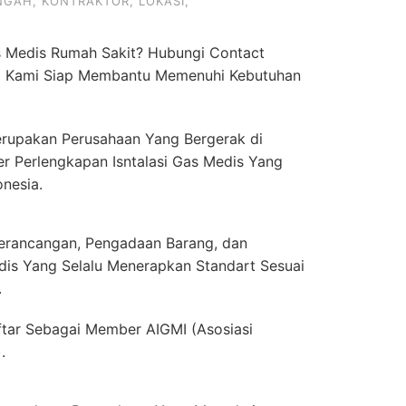
NGAH
,
KONTRAKTOR
,
LOKASI
,
 Medis Rumah Sakit? Hubungi Contact
.
Kami Siap Membantu Memenuhi Kebutuhan
rupakan Perusahaan Yang Bergerak di
er Perlengkapan Isntalasi Gas Medis Yang
onesia.
erancangan, Pengadaan Barang, dan
dis Yang Selalu Menerapkan Standart Sesuai
.
ftar Sebagai Member AIGMI (Asosiasi
.