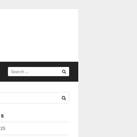
SEARCH
FOR:
ES
025