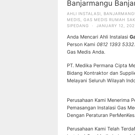
Banjarmangu Banja
AHLI INSTALASI
,
BANJARMANG
MEDIS
,
GAS MEDIS RUMAH SAK
SIPEDANG
·
JANUARY 12, 202
Anda Mencari Ahli Instalasi
G
Person Kami
0812 1393 5332
Gas Medis Anda.
PT. Medika Permana Cipta Me
Bidang Kontraktor dan Suppli
Melayani Seluruh Wilayah Ind
Perusahaan Kami Menerima P
Pemasangan Instalasi Gas Me
Dengan Peraturan PerMenKes
Perusahaan Kami Telah Terda