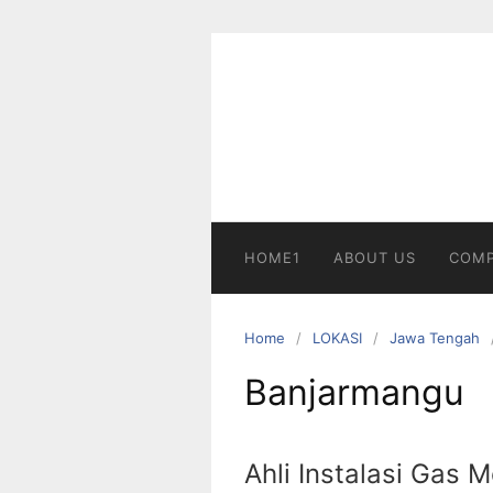
Skip
to
content
HOME1
ABOUT US
COMP
Home
LOKASI
Jawa Tengah
Banjarmangu
Ahli Instalasi Gas 