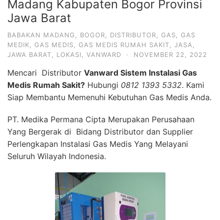
Madang Kabupaten Bogor Provinsi
Jawa Barat
BABAKAN MADANG
,
BOGOR
,
DISTRIBUTOR
,
GAS
,
GAS
MEDIK
,
GAS MEDIS
,
GAS MEDIS RUMAH SAKIT
,
JASA
,
JAWA BARAT
,
LOKASI
,
VANWARD
·
NOVEMBER 22, 2022
Mencari Distributor
Vanward Sistem Instalasi Gas
Medis Rumah Sakit?
Hubungi
0812 1393 5332
. Kami
Siap Membantu Memenuhi Kebutuhan Gas Medis Anda.
PT. Medika Permana Cipta Merupakan Perusahaan
Yang Bergerak di Bidang Distributor dan Supplier
Perlengkapan Instalasi Gas Medis Yang Melayani
Seluruh Wilayah Indonesia.