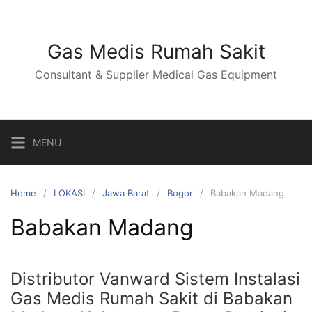
Skip
to
content
Gas Medis Rumah Sakit
Consultant & Supplier Medical Gas Equipment
MENU
Home
LOKASI
Jawa Barat
Bogor
Babakan Madang
Babakan Madang
Distributor Vanward Sistem Instalasi
Gas Medis Rumah Sakit di Babakan