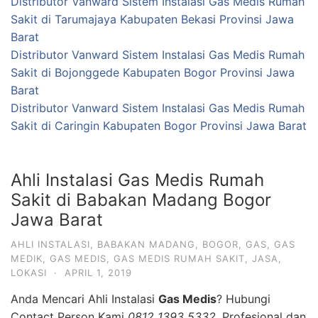
Distributor Vanward Sistem Instalasi Gas Medis Rumah
Sakit di Tarumajaya Kabupaten Bekasi Provinsi Jawa
Barat
Distributor Vanward Sistem Instalasi Gas Medis Rumah
Sakit di Bojonggede Kabupaten Bogor Provinsi Jawa
Barat
Distributor Vanward Sistem Instalasi Gas Medis Rumah
Sakit di Caringin Kabupaten Bogor Provinsi Jawa Barat
Ahli Instalasi Gas Medis Rumah
Sakit di Babakan Madang Bogor
Jawa Barat
AHLI INSTALASI
,
BABAKAN MADANG
,
BOGOR
,
GAS
,
GAS
MEDIK
,
GAS MEDIS
,
GAS MEDIS RUMAH SAKIT
,
JASA
,
LOKASI
·
APRIL 1, 2019
Anda Mencari Ahli Instalasi
Gas Medis
? Hubungi
Contact Person Kami
0812 1393 5332
. Profesional dan