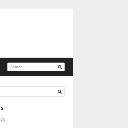
SEARCH
FOR:
ES
025