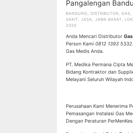
Pangalengan Bandu
BANDUNG
,
DISTRIBUTOR
,
GAS
SAKIT
,
JASA
,
JAWA BARAT
,
LOK
2020
Anda Mencari Distributor
Gas
Person Kami
0812 1393 5332
Gas Medis Anda.
PT. Medika Permana Cipta Me
Bidang Kontraktor dan Suppli
Melayani Seluruh Wilayah Ind
Perusahaan Kami Menerima P
Pemasangan Instalasi Gas Me
Dengan Peraturan PerMenKes