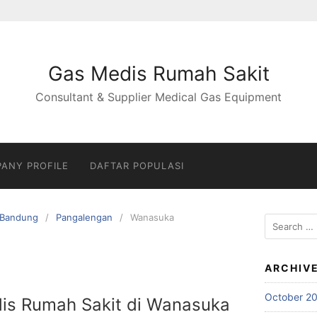
Gas Medis Rumah Sakit
Consultant & Supplier Medical Gas Equipment
ANY PROFILE
DAFTAR POPULASI
Bandung
Pangalengan
Wanasuka
Search
for:
ARCHIV
October 2
dis Rumah Sakit di Wanasuka