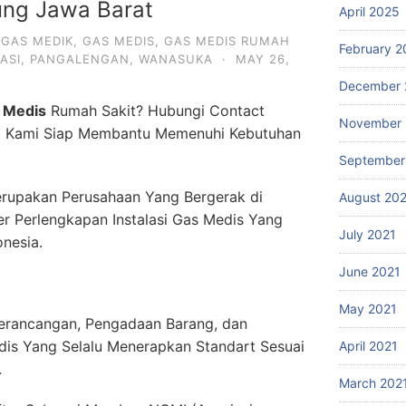
ng Jawa Barat
April 2025
,
GAS MEDIK
,
GAS MEDIS
,
GAS MEDIS RUMAH
February 2
ASI
,
PANGALENGAN
,
WANASUKA
·
MAY 26,
December 
 Medis
Rumah Sakit? Hubungi Contact
November 
. Kami Siap Membantu Memenuhi Kebutuhan
September
rupakan Perusahaan Yang Bergerak di
August 20
er Perlengkapan Instalasi Gas Medis Yang
July 2021
onesia.
June 2021
May 2021
erancangan, Pengadaan Barang, dan
dis Yang Selalu Menerapkan Standart Sesuai
April 2021
.
March 202