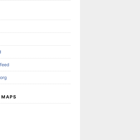
d
feed
org
 MAPS