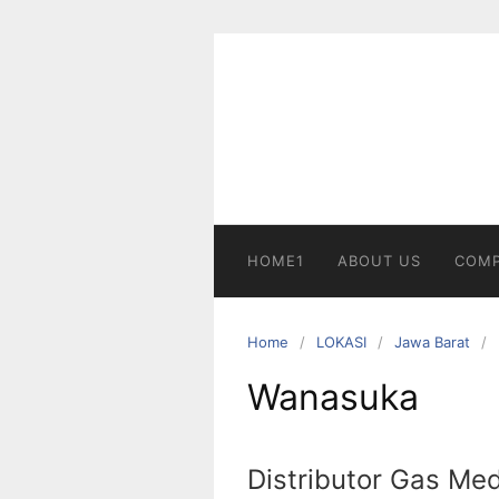
Skip
to
content
HOME1
ABOUT US
COMP
Home
LOKASI
Jawa Barat
Wanasuka
Distributor Gas Me