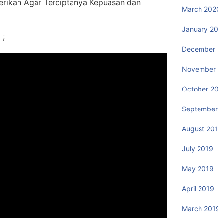
erikan Agar Terciptanya Kepuasan dan
March 202
January 2
 ;
December 
November 
October 2
September
August 20
July 2019
May 2019
April 2019
March 201