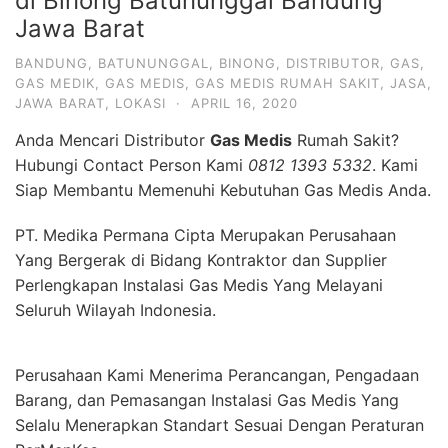
di Binong Batununggal Bandung
Jawa Barat
BANDUNG
,
BATUNUNGGAL
,
BINONG
,
DISTRIBUTOR
,
GAS
,
GAS MEDIK
,
GAS MEDIS
,
GAS MEDIS RUMAH SAKIT
,
JASA
,
JAWA BARAT
,
LOKASI
·
APRIL 16, 2020
Anda Mencari Distributor
Gas Medis
Rumah Sakit?
Hubungi Contact Person Kami
0812 1393 5332
. Kami
Siap Membantu Memenuhi Kebutuhan Gas Medis Anda.
PT. Medika Permana Cipta Merupakan Perusahaan
Yang Bergerak di Bidang Kontraktor dan Supplier
Perlengkapan Instalasi Gas Medis Yang Melayani
Seluruh Wilayah Indonesia.
Perusahaan Kami Menerima Perancangan, Pengadaan
Barang, dan Pemasangan Instalasi Gas Medis Yang
Selalu Menerapkan Standart Sesuai Dengan Peraturan