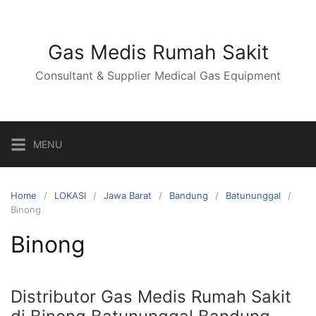
Skip
to
content
Gas Medis Rumah Sakit
Consultant & Supplier Medical Gas Equipment
MENU
Home
LOKASI
Jawa Barat
Bandung
Batununggal
Binong
Binong
Distributor Gas Medis Rumah Sakit