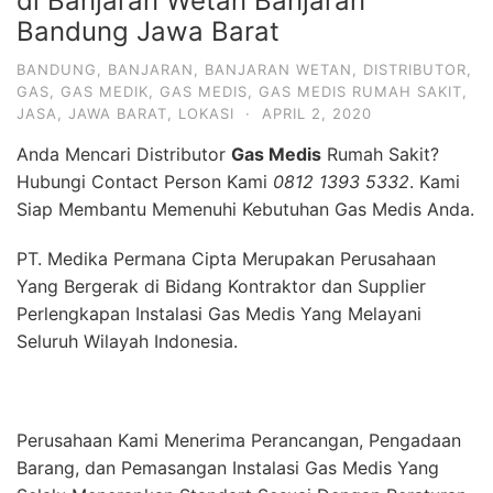
di Banjaran Wetan Banjaran
Bandung Jawa Barat
BANDUNG
,
BANJARAN
,
BANJARAN WETAN
,
DISTRIBUTOR
,
GAS
,
GAS MEDIK
,
GAS MEDIS
,
GAS MEDIS RUMAH SAKIT
,
JASA
,
JAWA BARAT
,
LOKASI
·
APRIL 2, 2020
Anda Mencari Distributor
Gas Medis
Rumah Sakit?
Hubungi Contact Person Kami
0812 1393 5332
. Kami
Siap Membantu Memenuhi Kebutuhan Gas Medis Anda.
PT. Medika Permana Cipta Merupakan Perusahaan
Yang Bergerak di Bidang Kontraktor dan Supplier
Perlengkapan Instalasi Gas Medis Yang Melayani
Seluruh Wilayah Indonesia.
Perusahaan Kami Menerima Perancangan, Pengadaan
Barang, dan Pemasangan Instalasi Gas Medis Yang