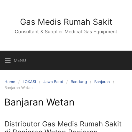
Skip
to
content
Gas Medis Rumah Sakit
Consultant & Supplier Medical Gas Equipment
MENU
Home
LOKASI
Jawa Barat
Bandung
Banjaran
Banjaran Wetan
Banjaran Wetan
Distributor Gas Medis Rumah Sakit