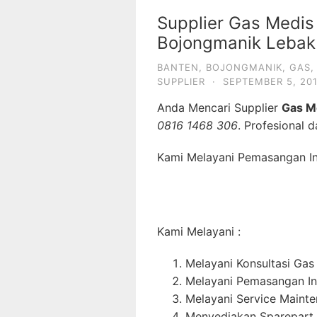
Supplier Gas Medis
Bojongmanik Lebak
BANTEN
,
BOJONGMANIK
,
GAS
SUPPLIER
·
SEPTEMBER 5, 20
Anda Mencari Supplier
Gas M
0816 1468 306
. Profesional 
Kami Melayani Pemasangan Ins
Kami Melayani :
Melayani Konsultasi Gas
Melayani Pemasangan In
Melayani Service Maint
Menyediakan Sparepart 