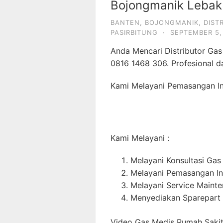
Bojongmanik Lebak
BANTEN
,
BOJONGMANIK
,
DIST
PASIRBITUNG
·
SEPTEMBER 5,
Anda Mencari Distributor Ga
0816 1468 306. Profesional d
Kami Melayani Pemasangan Ins
Kami Melayani :
Melayani Konsultasi Gas
Melayani Pemasangan In
Melayani Service Maint
Menyediakan Sparepart 
Video Gas Medis Rumah Sakit