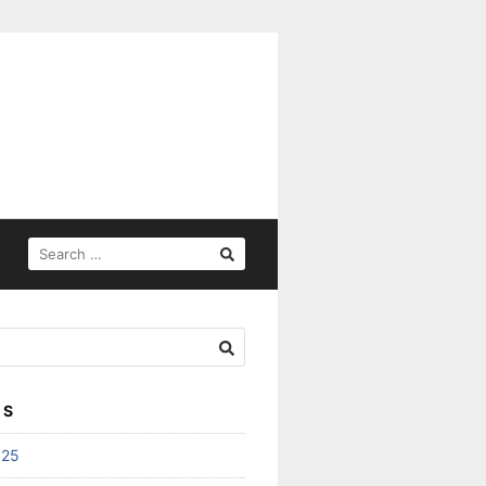
SEARCH
FOR:
ES
025