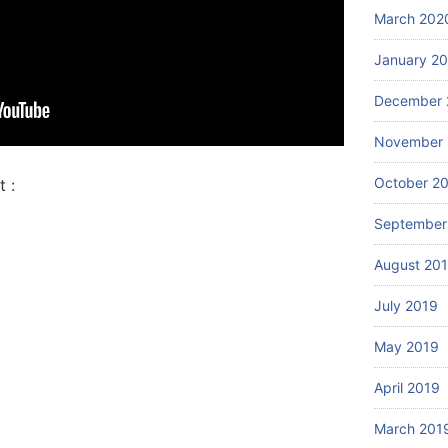
March 202
January 2
December 
November 
October 2
 :
September
August 20
July 2019
May 2019
April 2019
March 201