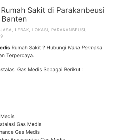
 Rumah Sakit di Parakanbeusi
 Banten
,
JASA
,
LEBAK
,
LOKASI
,
PARAKANBEUSI
,
19
edis
Rumah Sakit ? Hubungi
Nana Permana
dan Terpercaya.
talasi Gas Medis Sebagai Berikut :
 Medis
stalasi Gas Medis
enance Gas Medis
dan Accessories Gas Medis