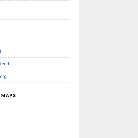
d
feed
org
 MAPS