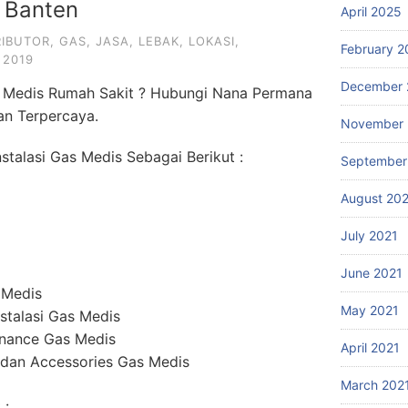
 Banten
April 2025
RIBUTOR
,
GAS
,
JASA
,
LEBAK
,
LOKASI
,
February 2
 2019
December 
s Medis Rumah Sakit ? Hubungi Nana Permana
an Terpercaya.
November 
talasi Gas Medis Sebagai Berikut :
September
August 20
July 2021
June 2021
 Medis
May 2021
stalasi Gas Medis
enance Gas Medis
April 2021
dan Accessories Gas Medis
March 202
 :