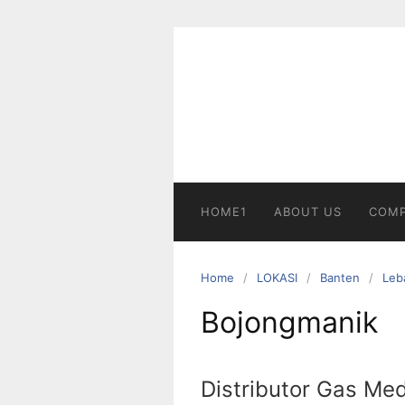
Skip
to
content
HOME1
ABOUT US
COMP
Home
LOKASI
Banten
Leb
Bojongmanik
Distributor Gas Med