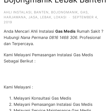
AHLI INSTALASI
,
BANTEN
,
BOJONGMANIK
,
GAS
,
HARJAWANA
,
JASA
,
LEBAK
,
LOKASI
·
SEPTEMBER 4,
2019
Anda Mencari Ahli Instalasi
Gas Medis
Rumah Sakit ?
Hubungi
Nana Permana 0816 1468 306
. Profesional
dan Terpercaya.
Kami Melayani Pemasangan Instalasi Gas Medis
Sebagai Berikut :
Kami Melayani :
Melayani Konsultasi Gas Medis
Melayani Pemasangan Instalasi Gas Medis
Melayani Service Maintenance Gas Medis