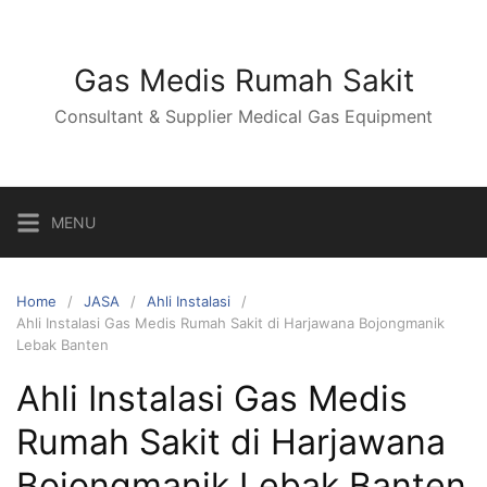
Skip
to
content
Gas Medis Rumah Sakit
Consultant & Supplier Medical Gas Equipment
MENU
Home
JASA
Ahli Instalasi
Ahli Instalasi Gas Medis Rumah Sakit di Harjawana Bojongmanik
Lebak Banten
Ahli Instalasi Gas Medis
Rumah Sakit di Harjawana
Bojongmanik Lebak Banten